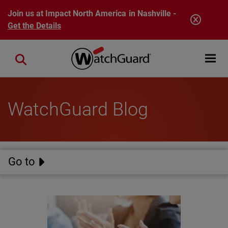
Skip to main content
Join us at Impact North America in Nashville -
Get the Details
Open mobi
Close search
WatchGuard Blog
Go to