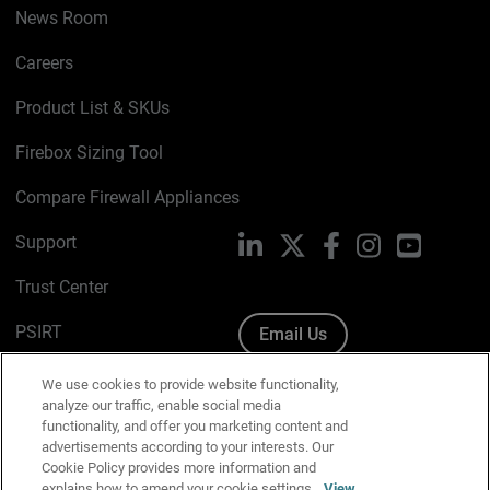
News Room
Careers
Product List & SKUs
Firebox Sizing Tool
Compare Firewall Appliances
Support
LinkedIn
X
Facebook
Instagram
YouTube
Trust Center
PSIRT
Email Us
Cookie Policy
We use cookies to provide website functionality,
analyze our traffic, enable social media
Privacy Policy
functionality, and offer you marketing content and
advertisements according to your interests. Our
Media & Brand Kit
Cookie Policy provides more information and
explains how to amend your cookie settings.
View