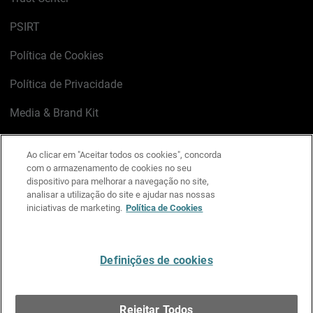
PSIRT
Política de Cookies
Política de Privacidade
Media & Brand Kit
Gerenciar preferências de e-mail
Ao clicar em "Aceitar todos os cookies", concorda
com o armazenamento de cookies no seu
LinkedIn
X
Facebook
Instagram
YouTube
dispositivo para melhorar a navegação no site,
analisar a utilização do site e ajudar nas nossas
iniciativas de marketing.
Política de Cookies
Escreva-nos
Definições de cookies
Português
Rejeitar Todos