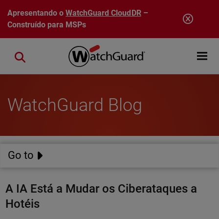
Pular para o conteúdo principal
Apresentando o
WatchGuard CloudDR
–
Construído para MSPs
Open mobi
Close search
WatchGuard Blog
Go to
A IA Está a Mudar os Ciberataques a
Hotéis