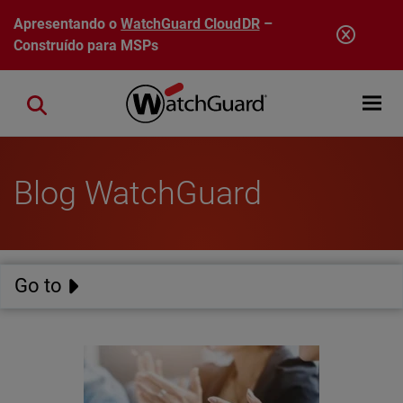
Pular para o conteúdo principal
Apresentando o
WatchGuard CloudDR
–
Construído para MSPs
Open mobi
Close search
Blog WatchGuard
Go to