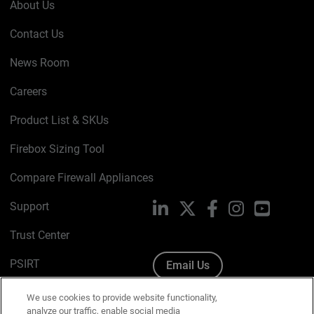
About Us
Contact Us
News Room
Careers
Product List & SKUs
Firebox Sizing Tool
Compare Firewall Appliances
Support
LinkedIn
X
Facebook
Instagram
YouTube
Trust Center
PSIRT
Email Us
Cookie Policy
We use cookies to provide website functionality,
analyze our traffic, enable social media