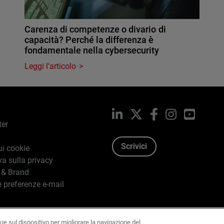
Carenza di competenze o divario di
capacità? Perché la differenza è
fondamentale nella cybersecurity
Leggi l'articolo
LinkedIn
X
Facebook
Instagram
YouTub
ter
Scrivici
ui cookie
va sulla privacy
 & Brand
e preferenze e-mail
kie sul dispositivo per migliorare la navigazione del