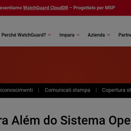
resentiamo
WatchGuard CloudDR
– Progettato per MSP
Perché WatchGuard?
Impara
Azienda
Partn
Riconoscimenti
Comunicati stampa
Copertura 
ra Além do Sistema Oper