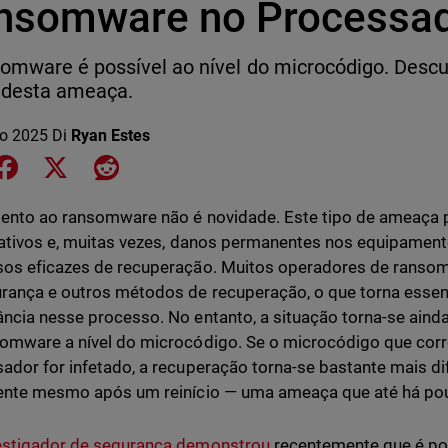
nsomware no Processa
omware é possível ao nível do microcódigo. Desc
 desta ameaça.
io 2025
Di
Ryan Estes
e on LinkedIn
Share on Facebook
Share on X
Share on Reddit
tento ao ransomware não é novidade. Este tipo de ameaça
cativos e, muitas vezes, danos permanentes nos equipamen
os eficazes de recuperação. Muitos operadores de ransom
rança e outros métodos de recuperação, o que torna essenc
ncia nesse processo. No entanto, a situação torna-se ain
omware a nível do microcódigo. Se o microcódigo que cor
ador for infetado, a recuperação torna-se bastante mais dif
ente mesmo após um reinício — uma ameaça que até há po
estigador de segurança demonstrou
recentemente que é pos