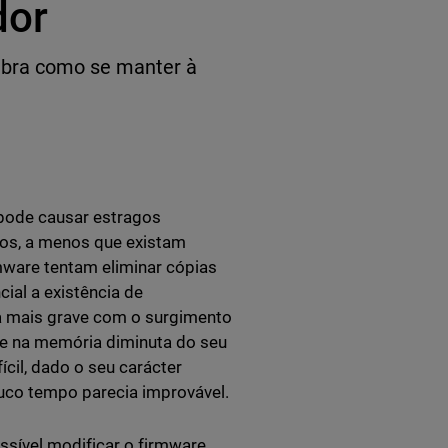
dor
ubra como se manter à
 pode causar estragos
tos, a menos que existam
ware tentam eliminar cópias
ial a existência de
da mais grave com o surgimento
re na memória diminuta do seu
ícil, dado o seu carácter
uco tempo parecia improvável.
sível modificar o firmware