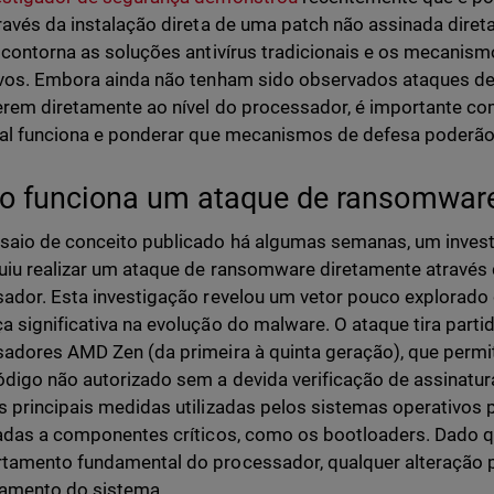
ravés da instalação direta de uma patch não assinada dire
 contorna as soluções antivírus tradicionais e os mecanis
vos. Embora ainda não tenham sido observados ataques d
rem diretamente ao nível do processador, é importante 
al funciona e ponderar que mecanismos de defesa poderão s
 funciona um ataque de ransomware
aio de conceito publicado há algumas semanas, um inves
iu realizar um ataque de ransomware diretamente através
ador. Esta investigação revelou um vetor pouco explorado
 significativa na evolução do malware. O ataque tira parti
adores AMD Zen (da primeira à quinta geração), que perm
digo não autorizado sem a devida verificação de assinatura 
 principais medidas utilizadas pelos sistemas operativos 
adas a componentes críticos, como os bootloaders. Dado q
amento fundamental do processador, qualquer alteração p
namento do sistema.