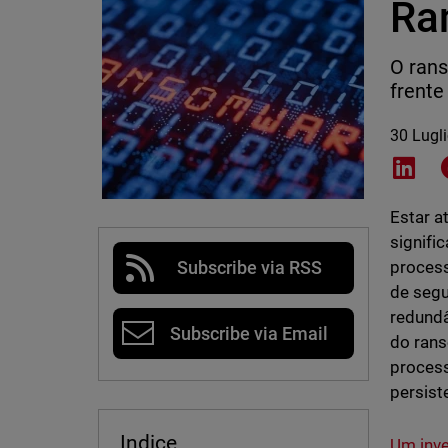
Ra
O rans
frente
30 Lugl
Shar
Estar a
signifi
process
Subscribe via RSS
de segu
redundâ
Subscribe via Email
do rans
process
persist
Indice
Um inv