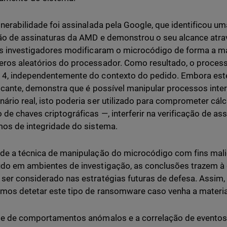
lnerabilidade foi assinalada pela Google, que identificou um
ão de assinaturas da AMD e demonstrou o seu alcance atrav
os investigadores modificaram o microcódigo de forma a m
ros aleatórios do processador. Como resultado, o proces
4, independentemente do contexto do pedido. Embora est
ficante, demonstra que é possível manipular processos inte
ário real, isto poderia ser utilizado para comprometer cál
 de chaves criptográficas —, interferir na verificação de as
mos de integridade do sistema.
de a técnica de manipulação do microcódigo com fins malic
do em ambientes de investigação, as conclusões trazem à
ser considerado nas estratégias futuras de defesa. Assim,
mos detetar este tipo de ransomware caso venha a material
se de comportamentos anómalos e a correlação de eventos 