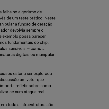
a falha no algoritmo de
és de um teste prático. Neste
anipular a função de geração
sador devolvia sempre o
e exemplo possa parecer
rnos fundamentais do chip.
culos sensíveis — como a
sinaturas digitais ou manipular
iosos estar a ser explorada
 discussão um vetor que
 importa refletir sobre como
izar-se num ataque real.
em toda a infraestrutura são