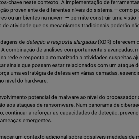
os-chave neste contexto. A implementação de ferramentas
ção proveniente de diferentes níveis do sistema — como po
res ou ambientes na nuvem — permite construir uma visão 
 de atividade que os mecanismos tradicionais poderão não 
rdagens de
deteção e resposta alargadas
(XDR) oferecem c
. A combinação de análises comportamentais avançadas, 
s na rede e resposta automatizada a atividades suspeitas a
icar sinais que possam estar relacionados com um ataque d
força uma estratégia de defesa em várias camadas, essenci
o nível do hardware.
volvimento potencial de malware ao nível do processador
ão aos ataques de ransomware. Num panorama de ciberse
o, continuar a reforçar as capacidades de deteção, prevenç
r ameaças emergentes.
rnecer um contexto adicional sobre possíveis medidas de mit