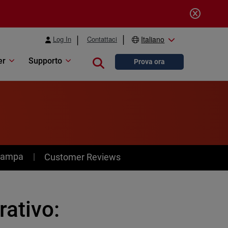
Log In
Contattaci
Italiano
er
Supporto
Close search
Prova ora
stampa
Customer Reviews
ativo: