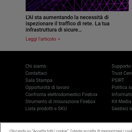
L'AI sta aumentando la necessità di
ispezionare il traffico di rete. La tua
infrastruttura di sicure…
Leggi l'articolo
Chi siamo
Supporto
Contattaci
Trust Cen
Sala Stampa
PSIRT
Opportunità di lavoro
Politica s
Confronta elettrodomestici Firebox
Informati
Strumento di misurazione Firebox
Kit Media
Lista prodotti e SKU
Gestisci l
Cliccando su “Accetta tutti i cookie”, l'utente accetta di memorizzare i coo