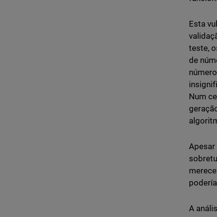
Esta vu
validaç
teste, 
de núme
número 
insigni
Num cen
geração
algorit
Apesar 
sobretu
merece 
podería
A análi