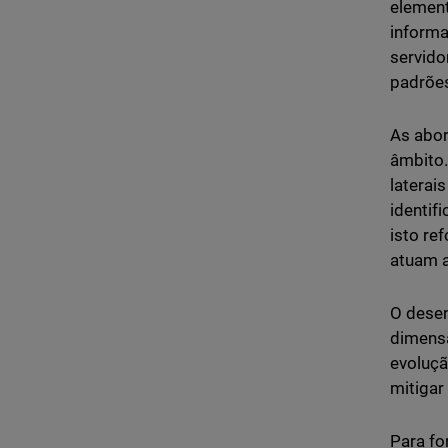
element
informa
servido
padrões
As abo
âmbito
laterai
identif
isto re
atuam a
O desen
dimens
evoluçã
mitiga
Para fo