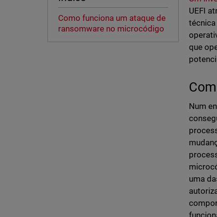
UEFI at
Como funciona um ataque de
técnica
ransomware no microcódigo
operati
que ope
potenci
Como
Num ens
consegu
process
mudança
process
microcó
uma das
autoriz
comport
funcio