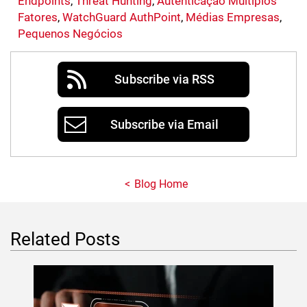
Endpoints
,
Threat Hunting
,
Autenticação Múltiplos
Fatores
,
WatchGuard AuthPoint
,
Médias Empresas
,
Pequenos Negócios
Subscribe via RSS
Subscribe via Email
Blog Home
Related Posts