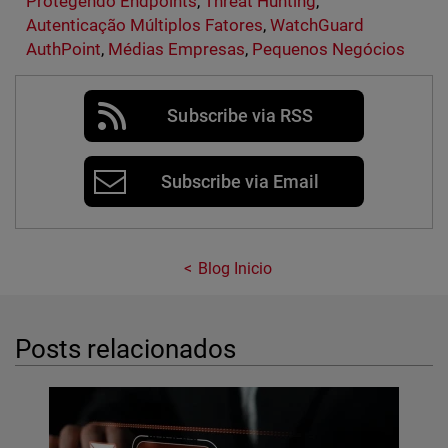
Protegendo Endpoints
,
Threat Hunting
,
Autenticação Múltiplos Fatores
,
WatchGuard
AuthPoint
,
Médias Empresas
,
Pequenos Negócios
Subscribe via RSS
Subscribe via Email
Blog Inicio
Posts relacionados