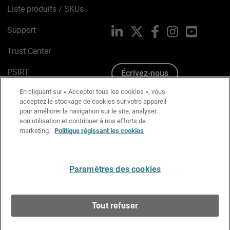
Liste produits / SKUs
Support
LinkedIn
X
Facebook
Instagram
YouTube
Trust Center
PSIRT
Écrivez-nous
En cliquant sur « Accepter tous les cookies », vous
Avis sur les cookies
acceptez le stockage de cookies sur votre appareil
pour améliorer la navigation sur le site, analyser
Politique de confidentialité
son utilisation et contribuer à nos efforts de
marketing.
Politique régissant les cookies
Charte Graphique
Préférences email
Paramètres des cookies
Français
Tout refuser
Copyright © 1996-2026 WatchGuard Technologies, Inc.