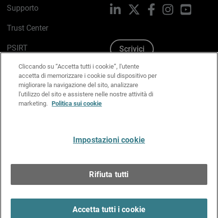
Supporto
LinkedIn
X
Facebook
Instagram
YouTub
Trust Center
PSIRT
Scrivici
Cliccando su “Accetta tutti i cookie”, l'utente
Politica sui cookie
accetta di memorizzare i cookie sul dispositivo per
migliorare la navigazione del sito, analizzare
Informativa sulla privacy
l'utilizzo del sito e assistere nelle nostre attività di
marketing.
Politica sui cookie
Kit Media & Brand
Gestisci le preferenze e-mail
Impostazioni cookie
Italiano
Rifiuta tutti
Copyright © 1996-2026 WatchGuard Technologies, Inc.
tutti i diritti riservati.
Terms of Use >
Accetta tutti i cookie