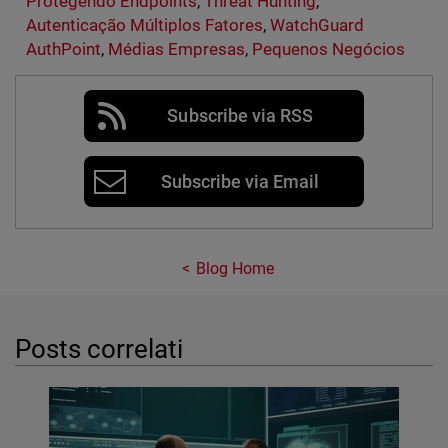
Protegendo Endpoints
,
Threat Hunting
,
Autenticação Múltiplos Fatores
,
WatchGuard
AuthPoint
,
Médias Empresas
,
Pequenos Negócios
Subscribe via RSS
Subscribe via Email
Blog Home
Posts correlati