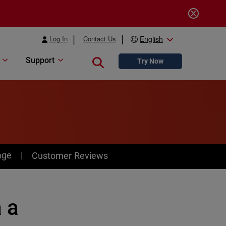
Log In
Contact Us
English
Support
Close search
Try Now
age
Customer Reviews
 a