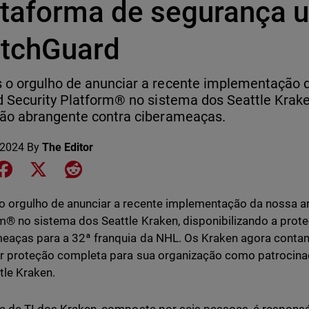
ataforma de segurança u
tchGuard
o orgulho de anunciar a recente implementação d
d Security Platform® no sistema dos Seattle Krake
ão abrangente contra ciberameaças.
 2024
By
The Editor
e on LinkedIn
Share on Facebook
Share on X
Share on Reddit
 orgulho de anunciar a recente implementação da nossa arq
m® no sistema dos Seattle Kraken, disponibilizando a prot
eaças para a 32ª franquia da NHL. Os Kraken agora cont
r proteção completa para sua organização como patrocinad
tle Kraken.