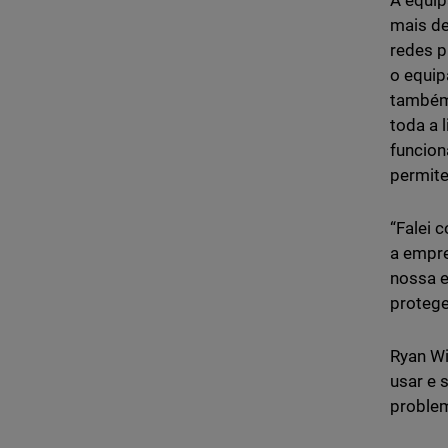
A equip
mais de
redes p
o equip
também 
toda a 
funcion
permite
“Falei 
a empre
nossa e
protege
Ryan Wi
usar e 
problem