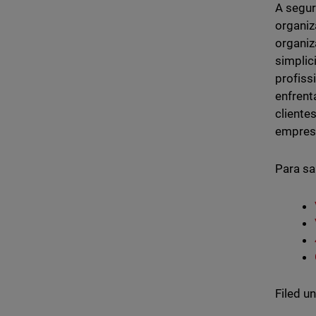
A segur
organiz
organiz
simplic
profiss
enfrent
cliente
empresa
Para sa
Filed u