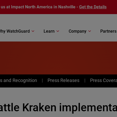
 us at Impact North America in Nashville -
Get the Details
hy WatchGuard
Learn
Company
Partners
s and Recognition
Press Releases
Press Cover
attle Kraken implementa