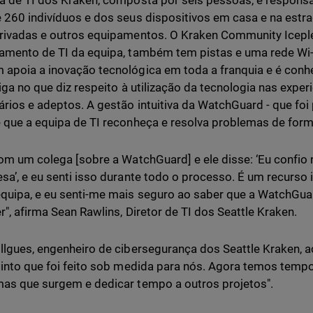
a de TI dos Kraken, composta por seis pessoas, é responsá
 260 indivíduos e dos seus dispositivos em casa e na estr
rivadas e outros equipamentos. O Kraken Community Iceplex
amento de TI da equipa, também tem pistas e uma rede Wi-F
apoia a inovação tecnológica em toda a franquia e é conhe
liga no que diz respeito à utilização da tecnologia nas expe
ários e adeptos. A gestão intuitiva da WatchGuard - que foi p
 que a equipa de TI reconheça e resolva problemas de forma
com um colega [sobre a WatchGuard] e ele disse: ‘Eu confio
sa’, e eu senti isso durante todo o processo. É um recurso i
quipa, e eu senti-me mais seguro ao saber que a WatchGuar
r", afirma Sean Rawlins, Diretor de TI dos Seattle Kraken.
llgues, engenheiro de cibersegurança dos Seattle Kraken, ac
sinto que foi feito sob medida para nós. Agora temos temp
as que surgem e dedicar tempo a outros projetos".