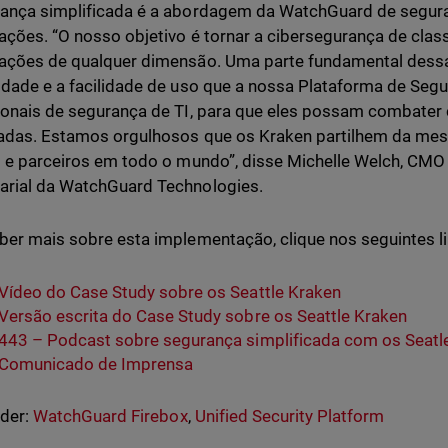
ança simplificada é a abordagem da WatchGuard de segur
ações. “O nosso objetivo é tornar a cibersegurança de clas
ações de qualquer dimensão. Uma parte fundamental dessa
idade e a facilidade de uso que a nossa Plataforma de Seg
ionais de segurança de TI, para que eles possam combater
adas. Estamos orgulhosos que os Kraken partilhem da me
s e parceiros em todo o mundo”, disse Michelle Welch, CMO
rial da WatchGuard Technologies.
ber mais sobre esta implementação, clique nos seguintes l
Vídeo do Case Study sobre os Seattle Kraken
Versão escrita do Case Study sobre os Seattle Kraken
443 – Podcast sobre segurança simplificada com os Seatl
Comunicado de Imprensa
nder:
WatchGuard Firebox
,
Unified Security Platform