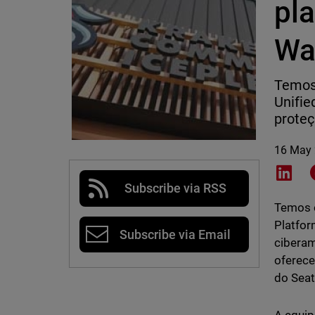
pl
Wa
Temos 
Unifie
proteç
16 May
Shar
Subscribe via RSS
Temos o
Platfor
Subscribe via Email
ciberam
oferece
do Seat