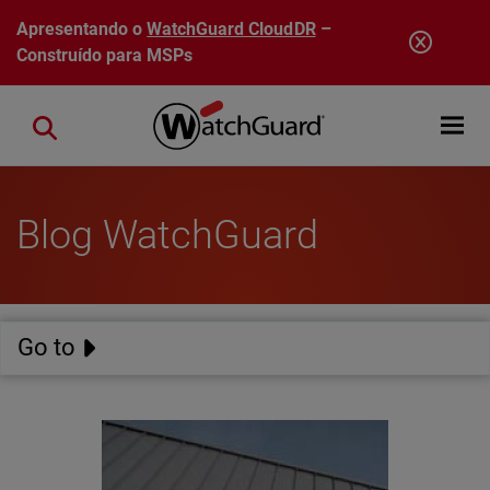
Pular para o conteúdo principal
Apresentando o
WatchGuard CloudDR
–
Construído para MSPs
Open mobi
Close search
Blog WatchGuard
Go to