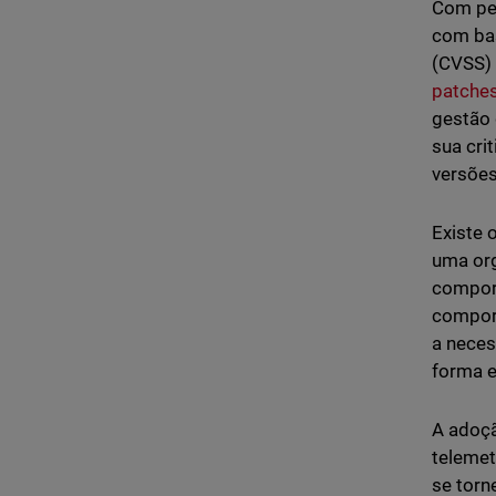
Com pes
com bas
(CVSS) 
patche
gestão 
sua cri
versões
Existe 
uma org
comport
comport
a neces
forma e
A adoçã
telemet
se torn