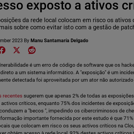
sso exposto a ativos cr
osições da rede local colocam em risco os ativos 
mais sobre como evitar isto com a gestão de patc
ember 2023
By
Manu Santamaría Delgado
e on LinkedIn
Share on Facebook
Share on X
Share on Reddit
nerabilidade é um erro de código de software que os hacke
direto a um sistema informático. A "exposição" é um incid
ente detectada foi aproveitada por um ator não autorizado
s recentes
sugerem que apenas 2% de todas as exposições
a activos críticos, enquanto 75% dos incidentes de exposi
conduzem a "becos ", impedindo os cibercriminosos de che
nformação importante fornecida por este estudo é que 71
ocais que colocam em risco os seus activos críticos na Clou
er obtém acesso à rede local, 92% destes activos críticos 