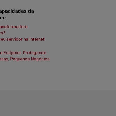
capacidades da
ue:
transformadora
am?
u servidor na Internet
de Endpoint
,
Protegendo
esas
,
Pequenos Negócios