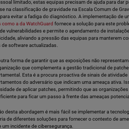
soal limitado, estas equipas precisam de ajuda para dar pr
e na classificação de gravidade na Escala Comum de Grav
para evitar a fadiga do diagnóstico. A implementação de u
s como a da WatchGuard
fornece a solução para este probl
de vulnerabilidades e permite o agendamento de instalaçõ
ticidade, aliviando a pressão das equipas para manterem c
 de software actualizadas.
outra forma de garantir que as exposições não representam
anização que complementa a gestão tradicional de patches
amental. Esta é a procura proactiva de sinais de atividad
amentos do adversário que indicam uma ameaça ativa. Isso 
sidade de aplicar patches, permitindo que as organizaçõe
ficiente para ficar um passo à frente das ameaças potenci
o desta abordagem é mais fácil se implementar a tecnolo
ria de diferentes soluções para fornecer o contexto de ame
e um incidente de cibersegurança.