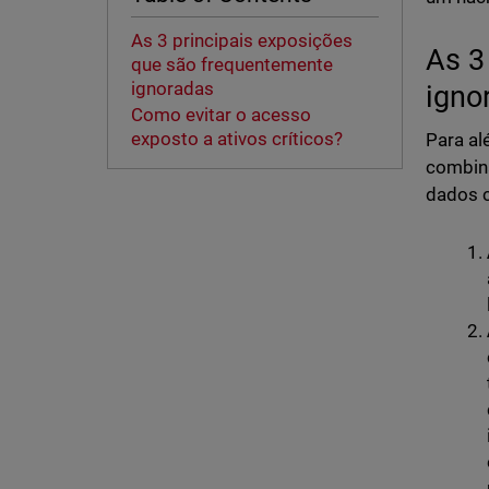
As 3 principais exposições
As 3
que são frequentemente
ignoradas
ign
Como evitar o acesso
exposto a ativos críticos?
Para al
combina
dados c