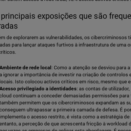
 principais exposições que são freq
oradas
ém de explorarem as vulnerabilidades, os cibercriminosos 
das para lançar ataques furtivos à infraestrutura de uma 
ríticos.
Ambiente de rede local
: Como a atenção se desviou para a
a ignorar a importância de investir na criação de controlos 
locais. Isto colocou activos críticos em risco, mesmo que 
Acesso privilegiado a identidades
: as contas de utilizador
cloud continuam a conceder demasiadas permissões para fa
também permitem que os cibercriminosos expandam as su
conseguem ultrapassar a primeira camada de defesa. É por 
implementa o acesso restrito, é vista como a estratégia de
entanto, a perceção de que acrescenta fricção à workload di
por vezes as empresas de aplicar esta abordagem. É necess