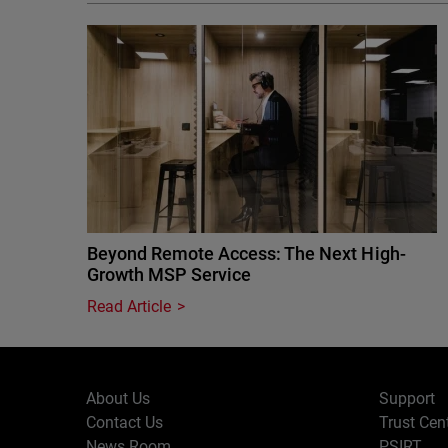
Beyond Remote Access: The Next High-
Growth MSP Service
Read Article
About Us
Support
Contact Us
Trust Cen
News Room
PSIRT