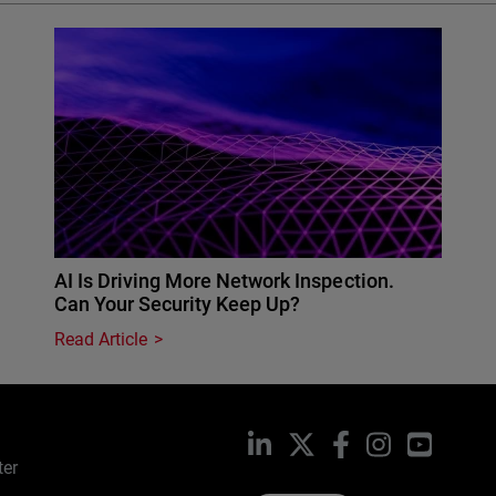
AI Is Driving More Network Inspection.
Can Your Security Keep Up?
Read Article
LinkedIn
X
Facebook
Instagram
YouTub
ter