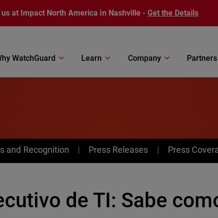
 us at Impact North America in Nashville -
Get the Details
hy WatchGuard
Learn
Company
Partners
s and Recognition
Press Releases
Press Cover
cutivo de TI: Sabe como