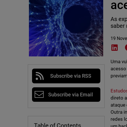
ace
As exp
saber 
19 Nov
Shar
Uma vul
acesso 
previam
Subscribe via RSS
Estudo
Subscribe via Email
direto 
ataque 
Outra i
redes l
Table of Contents
um hack