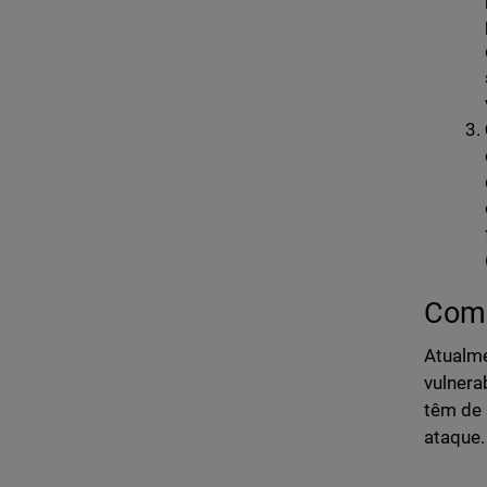
Como
Atualme
vulnera
têm de 
ataque