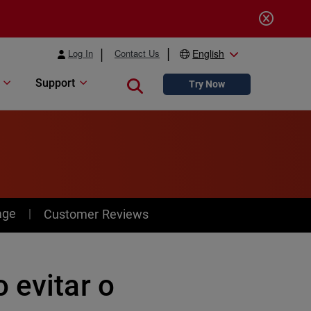
Log In
Contact Us
English
Support
Close search
Try Now
age
Customer Reviews
 evitar o