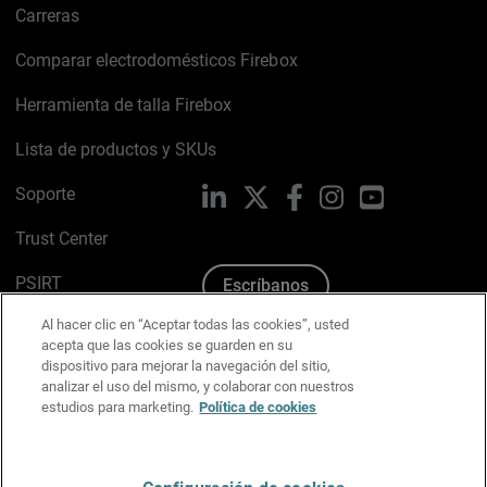
Carreras
Comparar electrodomésticos Firebox
Herramienta de talla Firebox
Lista de productos y SKUs
Soporte
LinkedIn
X
Facebook
Instagram
YouTube
Trust Center
PSIRT
Escríbanos
Al hacer clic en “Aceptar todas las cookies”, usted
Política de cookies
acepta que las cookies se guarden en su
dispositivo para mejorar la navegación del sitio,
Política de privacidad
analizar el uso del mismo, y colaborar con nuestros
estudios para marketing.
Política de cookies
Kit de medios y marca
Preferencias de correo