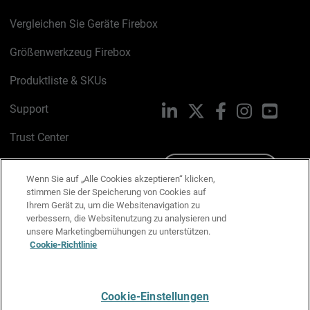
Vergleichen Sie Geräte Firebox
Größenwerkzeug Firebox
Produktliste & SKUs
Support
LinkedIn
X
Facebook
Instagram
YouTu
Trust Center
PSIRT
Schreiben Sie uns
Wenn Sie auf „Alle Cookies akzeptieren“ klicken,
stimmen Sie der Speicherung von Cookies auf
Cookie-Richtlinie
Ihrem Gerät zu, um die Websitenavigation zu
verbessern, die Websitenutzung zu analysieren und
Datenschutzrichtlinie
unsere Marketingbemühungen zu unterstützen.
Cookie-Richtlinie
Media & Brand Kit
E-Mail-Präferenzen verwalten
Cookie-Einstellungen