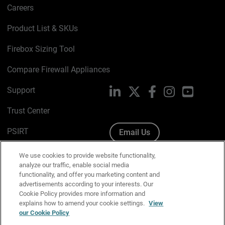
Careers
Product List & SKUs
Firebox Sizing Tool
Compare Firewall Appliances
Support
LinkedIn
X
Facebook
Instagram
YouTube
Trust Center
PSIRT
Email Us
Cookie Policy
We use cookies to provide website functionality,
analyze our traffic, enable social media
Privacy Policy
functionality, and offer you marketing content and
advertisements according to your interests. Our
Media & Brand Kit
Cookie Policy provides more information and
explains how to amend your cookie settings.
View
Manage Email Preferences
our Cookie Policy