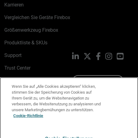
Karrieren
Vergleichen Sie Geräte Firebox
Größenwerkzeug Firebox
Produktliste & SKUs
Support
LinkedIn
X
Facebook
Instagram
YouTu
Trust Center
PSIRT
Schreiben Sie uns
Wenn Sie auf „Alle Cookies akzeptieren“ klicken,
stimmen Sie der Speicherung von Cookies auf
Cookie-Richtlinie
Ihrem Gerät zu, um die Websitenavigation zu
verbessern, die Websitenutzung zu analysieren und
Datenschutzrichtlinie
unsere Marketingbemühungen zu unterstützen.
Cookie-Richtlinie
Media & Brand Kit
E-Mail-Präferenzen verwalten