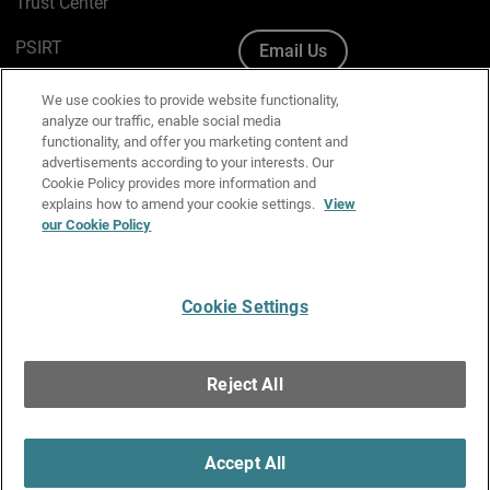
Trust Center
PSIRT
Email Us
Cookie Policy
We use cookies to provide website functionality,
analyze our traffic, enable social media
Privacy Policy
functionality, and offer you marketing content and
advertisements according to your interests. Our
Media & Brand Kit
Cookie Policy provides more information and
explains how to amend your cookie settings.
View
our Cookie Policy
Manage Email Preferences
Cookie Settings
English
Copyright © 1996-2026 WatchGuard Technologies, Inc. All
Reject All
Rights Reserved.
Terms of Use
|
California Collection Notice
|
Do Not Sell or Share My
Personal Information
Accept All