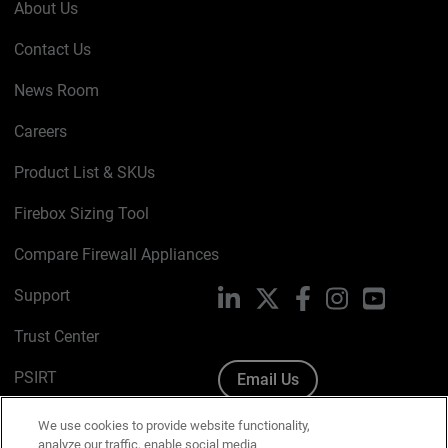
About Us
Contact Us
News Room
Careers
Product List & SKUs
Firebox Sizing Tool
Compare Firewall Appliances
Support
LinkedIn
X
Facebook
Instagram
YouTube
Trust Center
PSIRT
Email Us
Cookie Policy
We use cookies to provide website functionality,
analyze our traffic, enable social media