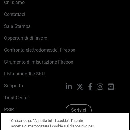
Chi siamo
Contattaci
Sala Stampa
Opportunità di lavoro
Confronta elettrodomestici Firebox
Strumento di misurazione Firebox
Lista prodotti e SKU
Supporto
LinkedIn
X
Facebook
Instagram
YouTub
Trust Center
PSIRT
Scrivici
Cliccando su “Accetta tutti i cookie”, l'utente
Politica sui cookie
accetta di memorizzare i cookie sul dispositivo per