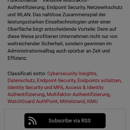
Funktionalität – inklusive Multifaktor-
Authentifizierung, Endpoint Security, Netzwerkschutz
und WLAN. Das nahtlose Zusammenspiel der
leistungsstarken Einzeltechnologien unter einer
Oberfläche birgt entscheidende Vorteile: Denn auf
diese Weise profitieren Unternehmen nicht nur von
weitreichender Sicherheit, sondern gewinnen im
Administrationsalltag auch spürbar an Zeit und
Effizienz.
Classificati sotto:
Cybersecurity Insights
,
Datenschutz
,
Endpoint-Security
,
Endpoints schützen
,
Identity Security und MFA
,
Access & Identity
Authentifizierung
,
Multifaktor-Authentifizierung
,
WatchGuard AuthPoint
,
Mittelstand
,
KMU
Subscribe via RSS