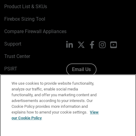
Product List & SKUs
Firebox Sizing Tool
Compare Firewall Appliances
Support
LinkedIn
X
Facebook
Instagram
YouTube
Trust Center
PSIRT
Email Us
Cookie Policy
We use cookies to provide website functionality,
analyze our traffic, enable social media
Privacy Policy
functionality, and offer you marketing content and
advertisements according to your interests. Our
Media & Brand Kit
Cookie Policy provides more information and
explains how to amend your cookie settings.
View
Manage Email Preferences
our Cookie Policy