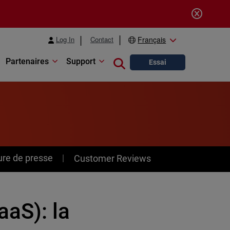
Log In
Contact
Français
Partenaires
Support
Close search
Essai
ure de presse
Customer Reviews
aS): la