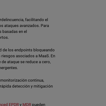
elincuencia, facilitando el
los ataques avanzados. Para
s basadas en el
rtos.
ad de los endpoints bloqueando
s riesgos asociados a MaaS. En
 de ataque se reduce a cero,
mergentes.
onitorización continua,
 rápida detección y mitigación
anced EPDR
y
MDR
pueden