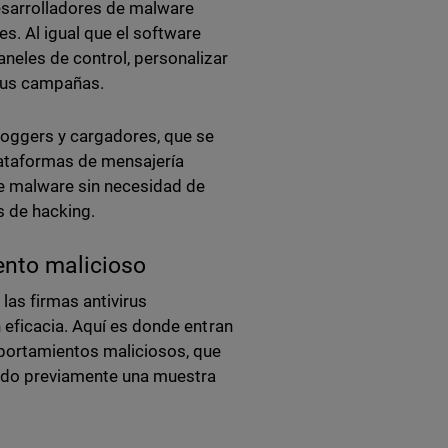
esarrolladores de malware
s. Al igual que el software
neles de control, personalizar
e sus campañas.
loggers y cargadores, que se
plataformas de mensajería
e malware sin necesidad de
s de hacking.
ento malicioso
las firmas antivirus
 eficacia. Aquí es donde entran
mportamientos maliciosos, que
vado previamente una muestra