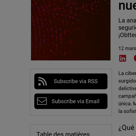
nue
La ana
seguri
¡Obtte
12 mars
Shar
La cibe
surgido
Subscribe via RSS
delicti
campaña
Subscribe via Email
única. 
la sofi
¿Qué 
Table des matières