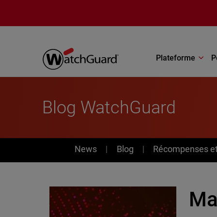
Aller au contenu principal
Plateforme
P
Blog WatchGuard
News
News
Blog
Récompenses et 
Ma