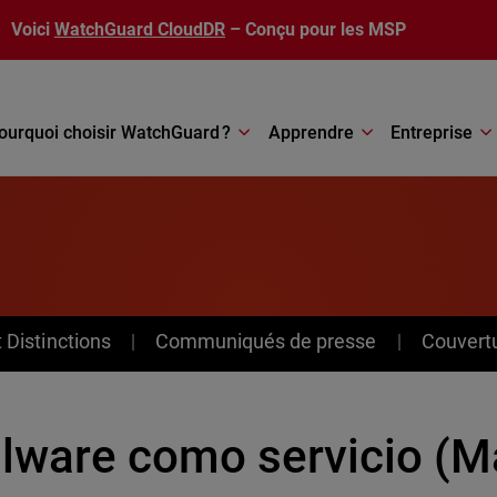
Voici
WatchGuard CloudDR
– Conçu pour les MSP
ourquoi choisir WatchGuard ?
Apprendre
Entreprise
Distinctions
Communiqués de presse
Couvert
lware como servicio (Ma