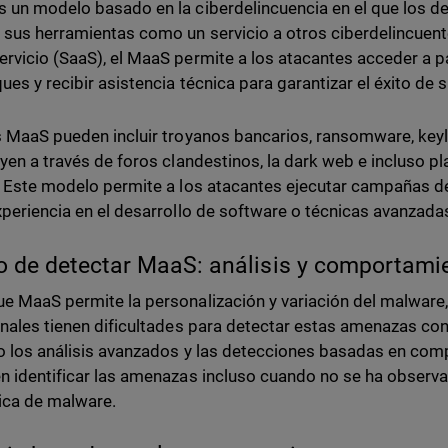
 un modelo basado en la ciberdelincuencia en el que los d
 sus herramientas como un servicio a otros ciberdelincuente
rvicio (SaaS), el MaaS permite a los atacantes acceder a pa
ques y recibir asistencia técnica para garantizar el éxito d
s MaaS pueden incluir troyanos bancarios, ransomware, key
uyen a través de foros clandestinos, la dark web e incluso 
. Este modelo permite a los atacantes ejecutar campañas d
xperiencia en el desarrollo de software o técnicas avanzada
to de detectar MaaS: análisis y comportami
e MaaS permite la personalización y variación del malware, 
onales tienen dificultades para detectar estas amenazas con
o los análisis avanzados y las detecciones basadas en co
n identificar las amenazas incluso cuando no se ha obser
ica de malware.