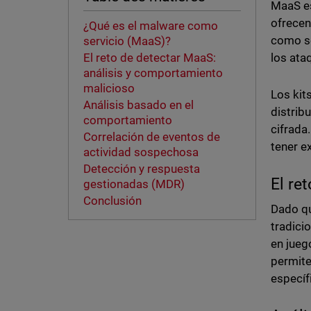
MaaS es
ofrecen
¿Qué es el malware como
como se
servicio (MaaS)?
los ata
El reto de detectar MaaS:
análisis y comportamiento
malicioso
Los kit
Análisis basado en el
distrib
comportamiento
cifrada
Correlación de eventos de
tener e
actividad sospechosa
Detección y respuesta
El re
gestionadas (MDR)
Conclusión
Dado qu
tradici
en jueg
permite
específ