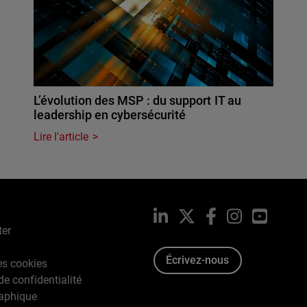
L’évolution des MSP : du support IT au
leadership en cybersécurité
Lire l'article
LinkedIn
X
Facebook
Instagram
YouTub
ter
Écrivez-nous
es cookies
de confidentialité
raphique