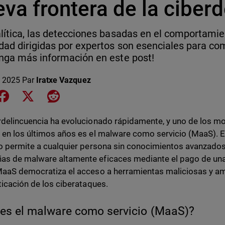
va frontera de la ciber
lítica, las detecciones basadas en el comportamie
dad dirigidas por expertos son esenciales para c
nga más información en este post!
 2025
Par
Iratxe Vazquez
e on LinkedIn
Share on Facebook
Share on X
Share on Reddit
rdelincuencia ha evolucionado rápidamente, y uno de los m
 en los últimos años es el malware como servicio (MaaS).
vo permite a cualquier persona sin conocimientos avanzad
s de malware altamente eficaces mediante el pago de una
MaaS democratiza el acceso a herramientas maliciosas y am
sticación de los ciberataques.
es el malware como servicio (MaaS)?