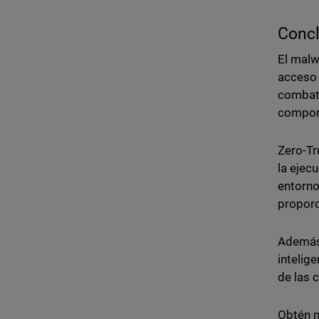
Conc
El malw
acceso 
combati
comport
Zero-Tr
la ejec
entorno
proporc
Ademá
intelig
de las 
Obtén 