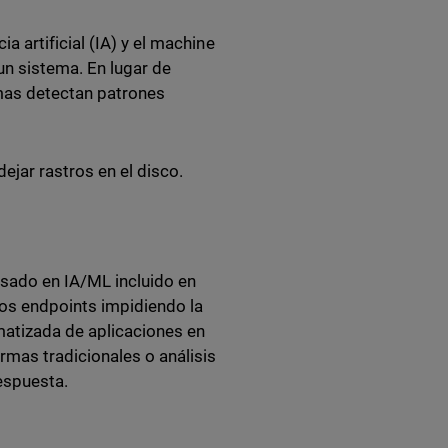
 artificial (IA) y el machine
un sistema. En lugar de
mas detectan patrones
ejar rastros en el disco.
basado en IA/ML incluido en
los endpoints impidiendo la
atizada de aplicaciones en
rmas tradicionales o análisis
espuesta.