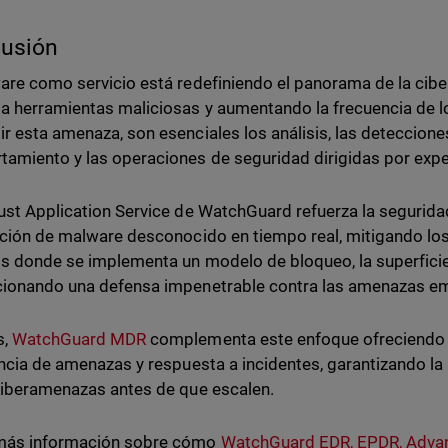
lusión
are como servicio está redefiniendo el panorama de la ciberd
a herramientas maliciosas y aumentando la frecuencia de 
r esta amenaza, son esenciales los análisis, las deteccione
amiento y las operaciones de seguridad dirigidas por expe
ust Application Service de WatchGuard refuerza la segurid
ución de malware desconocido en tiempo real, mitigando lo
s donde se implementa un modelo de bloqueo, la superficie
ionando una defensa impenetrable contra las amenazas e
s,
WatchGuard MDR
complementa este enfoque ofreciendo m
encia de amenazas y respuesta a incidentes, garantizando la
ciberamenazas antes de que escalen.
más información sobre cómo
WatchGuard EDR, EPDR, Adv