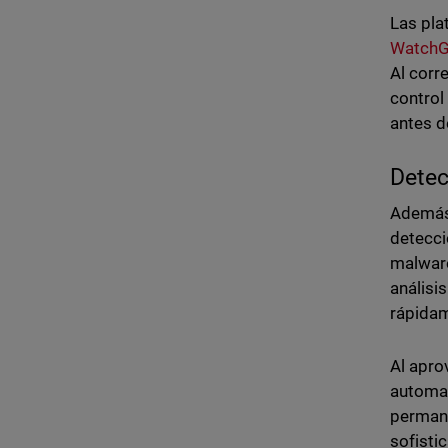
Las pl
WatchG
Al corr
control
antes d
Detec
Además 
detecci
malwar
análisi
rápidam
Al apro
automa
permane
sofisti