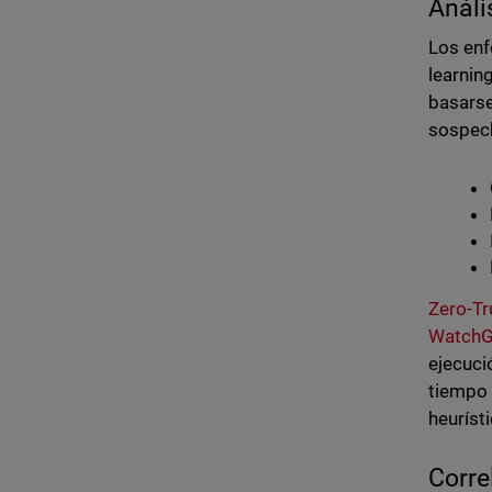
Análi
Los enf
learnin
basarse
sospec
Zero-Tr
WatchG
ejecuci
tiempo 
heuríst
Corre