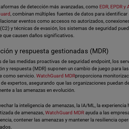
ataformas de detección más avanzadas, como
EDR, EPDR y 
uard
, combinan múltiples fuentes de datos para identific
elacionar eventos como accesos no autorizados, conexione
 (C2) y técnicas de evasión, los sistemas de seguridad pue
e que causen daños significativos.
ción y respuesta gestionadas (MDR)
de las medidas proactivas de seguridad endpoint, los ser
ón y respuesta (MDR) suponen un cambio de juego para las 
e como servicio.
WatchGuard MDR
proporciona monitorizaci
s de expertos, asegurando que las organizaciones puedan det
ente a las amenazas en evolución.
vechar la inteligencia de amenazas, la IA/ML, la experiencia
tizada de amenazas,
WatchGuard MDR
ayuda a las empresa
ncia, contener las amenazas y mantener la resiliencia oper
cados.