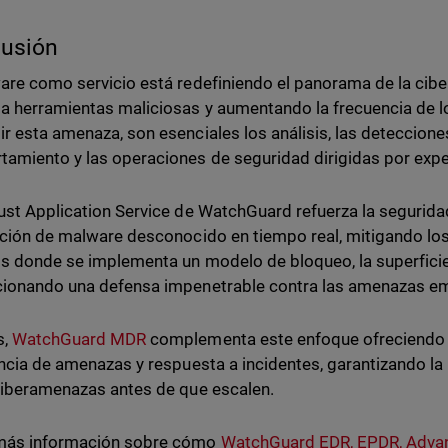
lusión
are como servicio está redefiniendo el panorama de la ciberd
a herramientas maliciosas y aumentando la frecuencia de 
r esta amenaza, son esenciales los análisis, las deteccione
amiento y las operaciones de seguridad dirigidas por expe
ust Application Service de WatchGuard refuerza la segurid
ución de malware desconocido en tiempo real, mitigando lo
s donde se implementa un modelo de bloqueo, la superficie
ionando una defensa impenetrable contra las amenazas e
s,
WatchGuard MDR
complementa este enfoque ofreciendo m
encia de amenazas y respuesta a incidentes, garantizando la
ciberamenazas antes de que escalen.
más información sobre cómo
WatchGuard EDR, EPDR, Adv