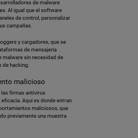
esarrolladores de malware
s. Al igual que el software
neles de control, personalizar
e sus campañas.
loggers y cargadores, que se
plataformas de mensajería
e malware sin necesidad de
s de hacking.
ento malicioso
las firmas antivirus
 eficacia. Aquí es donde entran
mportamientos maliciosos, que
vado previamente una muestra