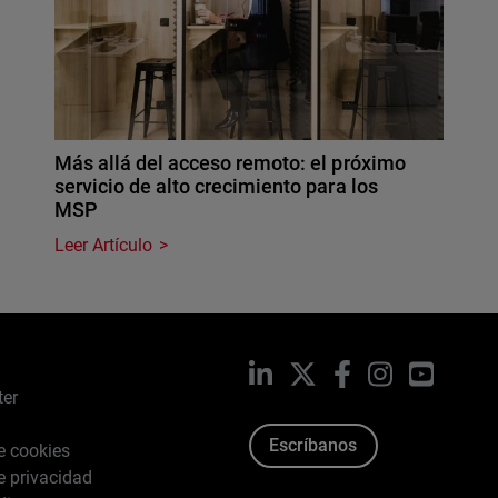
Más allá del acceso remoto: el próximo
servicio de alto crecimiento para los
MSP
Leer Artículo
LinkedIn
X
Facebook
Instagram
YouTub
ter
Escríbanos
de cookies
de privacidad