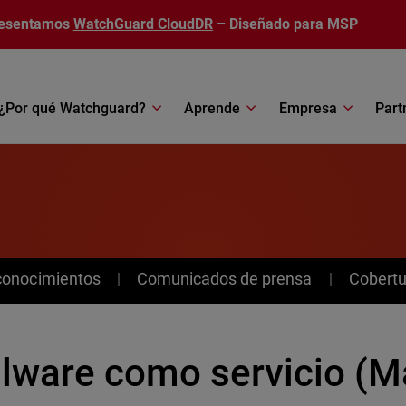
esentamos
WatchGuard CloudDR
– Diseñado para MSP
¿Por qué Watchguard?
Aprende
Empresa
Part
conocimientos
Comunicados de prensa
Cobertu
lware como servicio (Ma