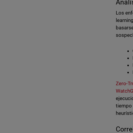
Análi
Los enf
learnin
basarse
sospec
Zero-Tr
WatchG
ejecuci
tiempo 
heuríst
Corre