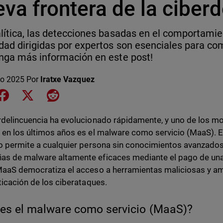
va frontera de la ciber
lítica, las detecciones basadas en el comportamie
dad dirigidas por expertos son esenciales para c
nga más información en este post!
o 2025
Por
Iratxe Vazquez
e on LinkedIn
Share on Facebook
Share on X
Share on Reddit
rdelincuencia ha evolucionado rápidamente, y uno de los m
 en los últimos años es el malware como servicio (MaaS).
vo permite a cualquier persona sin conocimientos avanzad
s de malware altamente eficaces mediante el pago de una
MaaS democratiza el acceso a herramientas maliciosas y am
sticación de los ciberataques.
es el malware como servicio (MaaS)?