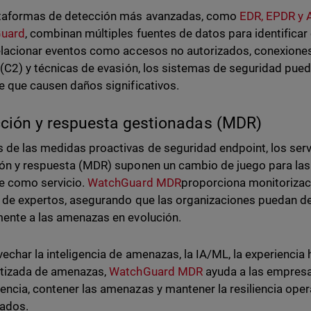
ataformas de detección más avanzadas, como
EDR, EPDR y 
uard
, combinan múltiples fuentes de datos para identific
elacionar eventos como accesos no autorizados, conexione
 (C2) y técnicas de evasión, los sistemas de seguridad pue
e que causen daños significativos.
ción y respuesta gestionadas (MDR)
de las medidas proactivas de seguridad endpoint, los ser
ón y respuesta (MDR) suponen un cambio de juego para las 
e como servicio.
WatchGuard MDR
proporciona monitorizaci
s de expertos, asegurando que las organizaciones puedan det
ente a las amenazas en evolución.
vechar la inteligencia de amenazas, la IA/ML, la experiencia
tizada de amenazas,
WatchGuard MDR
ayuda a las empresa
ncia, contener las amenazas y mantener la resiliencia oper
cados.