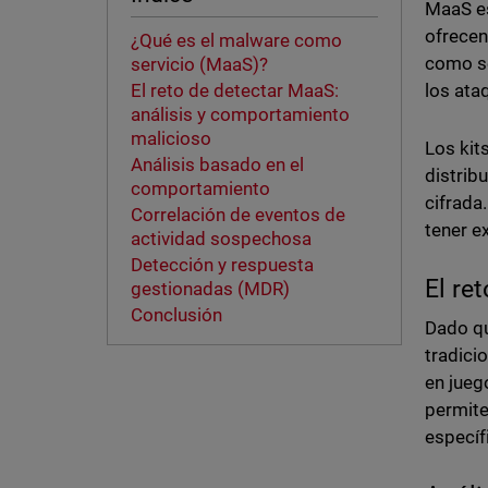
MaaS es
ofrecen
¿Qué es el malware como
como se
servicio (MaaS)?
los ata
El reto de detectar MaaS:
análisis y comportamiento
malicioso
Los kit
Análisis basado en el
distrib
comportamiento
cifrada
Correlación de eventos de
tener e
actividad sospechosa
Detección y respuesta
El re
gestionadas (MDR)
Conclusión
Dado qu
tradici
en jueg
permite
específ