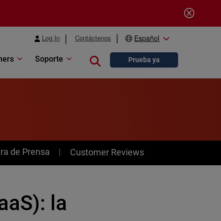
Log In
Contáctenos
Español
ners
Soporte
Close search
Prueba ya
ra de Prensa
Customer Reviews
aS): la