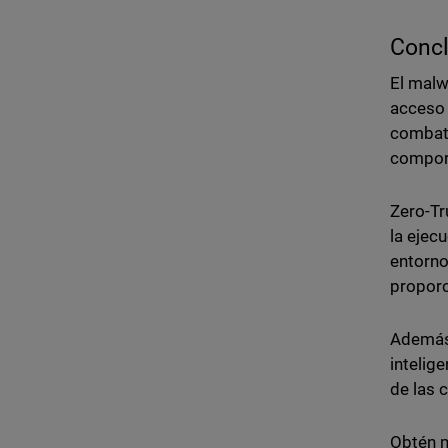
Conc
El malw
acceso 
combati
comport
Zero-Tr
la ejec
entorno
proporc
Ademá
intelig
de las 
Obtén 