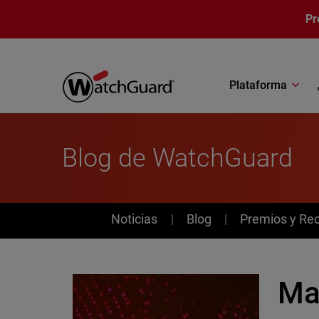
Pasar al contenido principal
Pr
Plataforma
Blog de WatchGuard
News
Noticias
Blog
Premios y Re
Ma