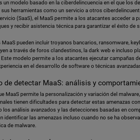
 un modelo basado en la ciberdelincuencia en el que los d
 sus herramientas como un servicio a otros ciberdelincuente
rvicio (SaaS), el MaaS permite a los atacantes acceder a pa
ques y recibir asistencia técnica para garantizar el éxito d
s MaaS pueden incluir troyanos bancarios, ransomware, key
uyen a través de foros clandestinos, la dark web e incluso 
. Este modelo permite a los atacantes ejecutar campañas d
xperiencia en el desarrollo de software o técnicas avanzada
to de detectar MaaS: análisis y comportami
e MaaS permite la personalización y variación del malware, 
onales tienen dificultades para detectar estas amenazas con
o los análisis avanzados y las detecciones basadas en co
n identificar las amenazas incluso cuando no se ha obser
ica de malware.