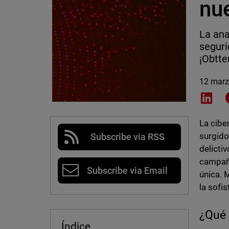
nue
La ana
seguri
¡Obtte
12 marz
Shar
La cibe
surgido
Subscribe via RSS
delicti
campaña
Subscribe via Email
única. 
la sofi
¿Qué 
Índice