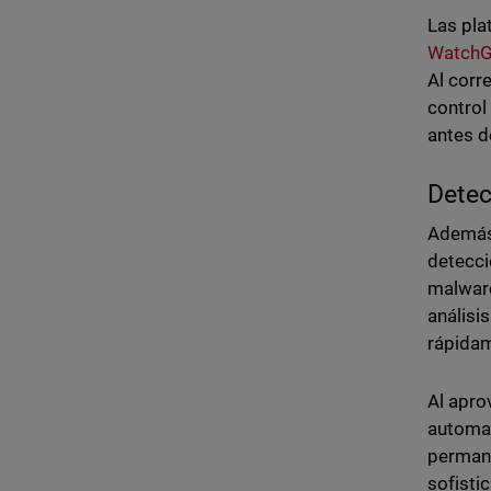
Las pl
WatchG
Al corr
control
antes d
Detec
Además 
detecci
malwar
análisi
rápidam
Al apro
automa
permane
sofisti