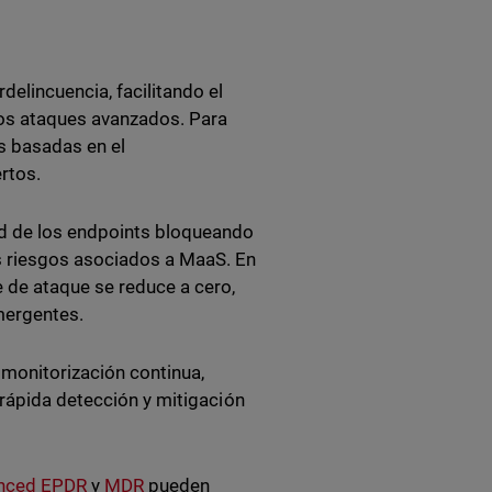
elincuencia, facilitando el
los ataques avanzados. Para
s basadas en el
rtos.
ad de los endpoints bloqueando
s riesgos asociados a MaaS. En
 de ataque se reduce a cero,
mergentes.
onitorización continua,
 rápida detección y mitigación
anced EPDR
y
MDR
pueden