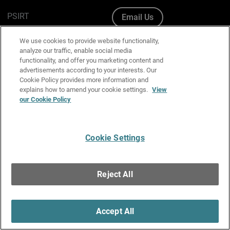
PSIRT
Email Us
Cookie Policy
We use cookies to provide website functionality,
analyze our traffic, enable social media
Privacy Policy
functionality, and offer you marketing content and
advertisements according to your interests. Our
Media & Brand Kit
Cookie Policy provides more information and
explains how to amend your cookie settings.
View
Manage Email Preferences
our Cookie Policy
Cookie Settings
English
Copyright © 1996-2026 WatchGuard Technologies, Inc. All
Reject All
Rights Reserved.
Terms of Use
|
California Collection Notice
|
Do Not Sell or Share My
Personal Information
Accept All