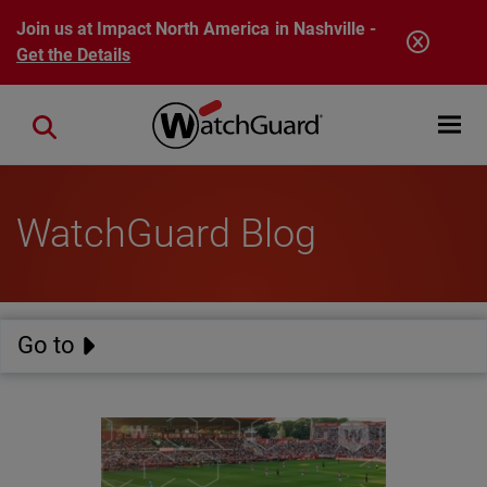
Skip to main content
Join us at Impact North America in Nashville -
Get the Details
Open mobi
Close search
WatchGuard Blog
Go to