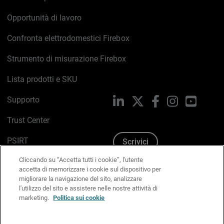
Opportunità di lavoro
Confronta elettrodomestici Firebox
Strumento di misurazione Firebox
Lista prodotti e SKU
Supporto
LinkedIn
X
Facebook
Instagram
YouTub
Trust Center
PSIRT
Scrivici
Cliccando su “Accetta tutti i cookie”, l'utente
Politica sui cookie
accetta di memorizzare i cookie sul dispositivo per
migliorare la navigazione del sito, analizzare
Informativa sulla privacy
l'utilizzo del sito e assistere nelle nostre attività di
marketing.
Politica sui cookie
Kit Media & Brand
Gestisci le preferenze e-mail