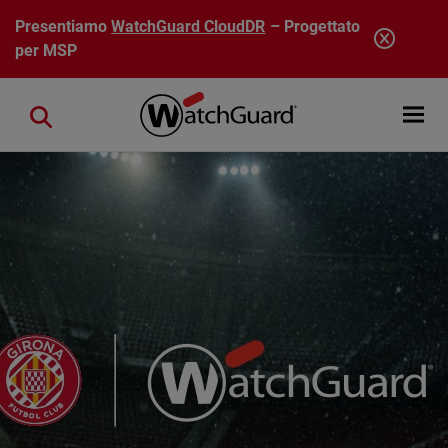
Salta al contenuto principale
Presentiamo
WatchGuard CloudDR
– Progettato
per MSP
Open mobi
Close search