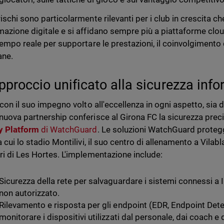
rischi sono particolarmente rilevanti per i club in crescita 
mazione digitale e si affidano sempre più a piattaforme clou
 tempo reale per supportare le prestazioni, il coinvolgimento 
ane.
pproccio unificato alla sicurezza inf
a con il suo impegno volto all'eccellenza in ogni aspetto, sia
nuova partnership conferisce al Girona FC la sicurezza prec
y Platform
di WatchGuard
. Le soluzioni WatchGuard protegg
a cui lo stadio Montilivi, il suo centro di allenamento a Vilabl
ri di Les Hortes. L'implementazione include:
Sicurezza della rete per salvaguardare i sistemi connessi a 
non autorizzato.
Rilevamento e risposta per gli endpoint (EDR, Endpoint Det
monitorare i dispositivi utilizzati dal personale, dai coach e d