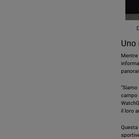
D
Uno 
Mentre 
informa
panoram
"Siamo 
campo c
WatchGu
il loro
Questa 
sportiv