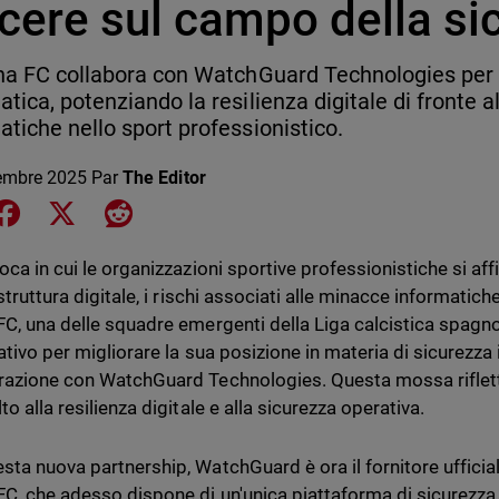
cere sul campo della si
ona FC collabora con WatchGuard Technologies per 
atica, potenziando la resilienza digitale di fronte 
atiche nello sport professionistico.
embre 2025
Par
The Editor
e on LinkedIn
Share on Facebook
Share on X
Share on Reddit
poca in cui le organizzazioni sportive professionistiche si a
astruttura digitale, i rischi associati alle minacce informatic
FC, una delle squadre emergenti della Liga calcistica spagn
ativo per migliorare la sua posizione in materia di sicurezza 
razione con WatchGuard Technologies. Questa mossa riflett
to alla resilienza digitale e alla sicurezza operativa.
sta nuova partnership, WatchGuard è ora il fornitore ufficial
FC, che adesso dispone di un'unica piattaforma di sicurezza 