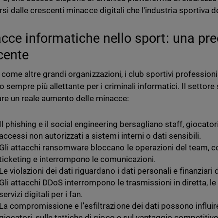
si dalle crescenti minacce digitali che l'industria sportiva d
cce informatiche nello sport: una pr
cente
 come altre grandi organizzazioni, i club sportivi professioni
o sempre più allettante per i criminali informatici. Il settore
are un reale aumento delle minacce:
Il phishing e il social engineering bersagliano staff, gioca
accessi non autorizzati a sistemi interni o dati sensibili.
Gli attacchi ransomware bloccano le operazioni del team, 
ticketing e interrompono le comunicazioni.
Le violazioni dei dati riguardano i dati personali e finanziari di
Gli attacchi DDoS interrompono le trasmissioni in diretta, le at
servizi digitali per i fan.
La compromissione e l'esfiltrazione dei dati possono influire
giocatori, sulle tattiche di gioco e sul vantaggio competiti