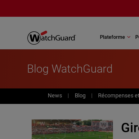
Aller au contenu principal
Plateforme
P
Blog WatchGuard
News
News
Blog
Récompenses et 
Gi