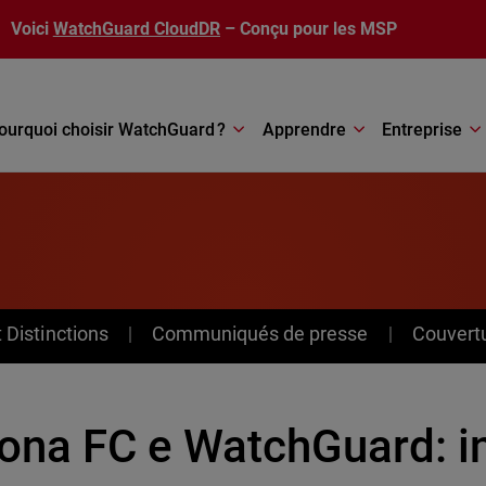
Voici
WatchGuard CloudDR
– Conçu pour les MSP
ourquoi choisir WatchGuard ?
Apprendre
Entreprise
Distinctions
Communiqués de presse
Couvert
rona FC e WatchGuard: i