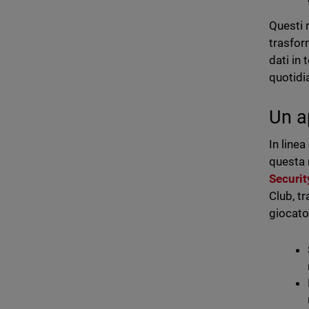
Questi 
trasfor
dati in
quotidi
Un a
In line
questa 
Securit
Club, tr
giocato