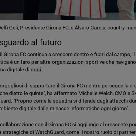
elfí Geli, Presidente Girona FC, e Álvaro García, country m
sguardo al futuro
il Girona FC continua a crescere dentro e fuori dal campo, i
tica è un faro per altre organizzazioni sportive che navigan
a digitale di oggi.
orgogliosi di supportare il Girona FC mentre persegue la cres
he dietro le quinte", ha affermato Michelle Welch, CMO e S
ard. "Proprio come la squadra si difende dagli attacchi dura
 ambiente digitale dalle minacce informatiche ogni giorno".
collaborazione con il Girona FC si aggiunge al crescente por
e strategiche di WatchGuard, come il nostro ruolo di partner 