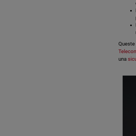
Queste 
Teleco
una
sic