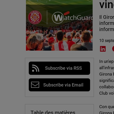
vin
Il Gir
inform
inform
10 sept
Shar
In un'e
all'infr
Subscribe via RSS
Girona 
signific
Subscribe via Email
collabo
Club vol
Con que
Table des matières
Girona 