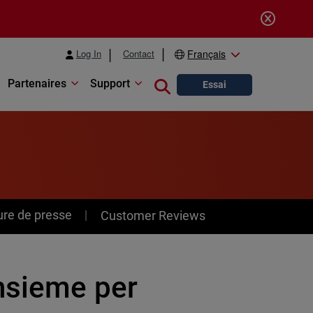
Log In
Contact
Français
Partenaires
Support
Close search
Essai
ure de presse
Customer Reviews
nsieme per