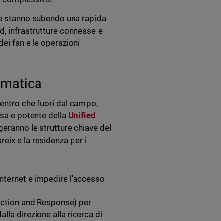
che stanno subendo una rapida
d, infrastrutture connesse e
dei fan e le operazioni
ormatica
 dentro che fuori dal campo,
isa e potente della
Unified
eranno le strutture chiave del
areix e la residenza per i
Internet e impedire l'accesso
ection and Response) per
alla direzione alla ricerca di