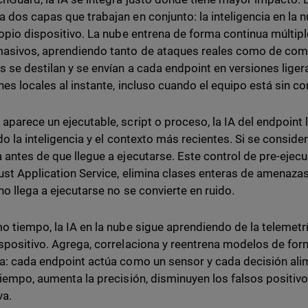
 dos capas que trabajan en conjunto: la inteligencia en la 
ropio dispositivo. La nube entrena de forma continua múlti
asivos, aprendiendo tanto de ataques reales como de com
 se destilan y se envían a cada endpoint en versiones liger
nes locales al instante, incluso cuando el equipo está sin co
aparece un ejecutable, script o proceso, la IA del endpoint 
ndo la inteligencia y el contexto más recientes. Si se conside
 antes de que llegue a ejecutarse. Este control de pre-ejecuc
ust Application Service, elimina clases enteras de amenazas
no llega a ejecutarse no se convierte en ruido.
o tiempo, la IA en la nube sigue aprendiendo de la telemetrí
spositivo. Agrega, correlaciona y reentrena modelos de form
a: cada endpoint actúa como un sensor y cada decisión alime
tiempo, aumenta la precisión, disminuyen los falsos positivo
va.