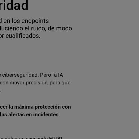
aridad
d en los endpoints
uciendo el ruido, de modo
r cualificados.
de ciberseguridad. Pero la IA
 con mayor precisión, para que
.
recer la máxima protección con
las alertas en incidentes
 La solución avanzada EPDR