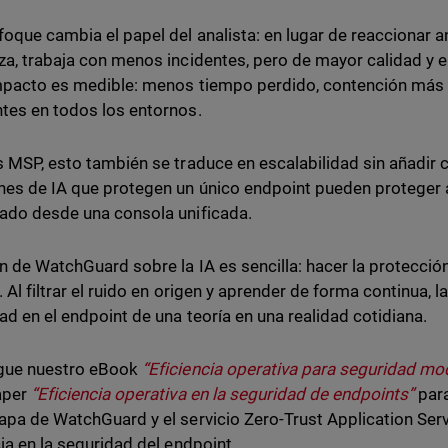
foque cambia el papel del analista: en lugar de reaccionar a
za, trabaja con menos incidentes, pero de mayor calidad y 
impacto es medible: menos tiempo perdido, contención más
tes en todos los entornos.
s MSP, esto también se traduce en escalabilidad sin añadir
nes de IA que protegen un único endpoint pueden proteger a
ado desde una consola unificada.
ón de WatchGuard sobre la IA es sencilla: hacer la protecció
 Al filtrar el ruido en origen y aprender de forma continua, la
ad en el endpoint de una teoría en una realidad cotidiana.
gue nuestro eBook
“Eficiencia operativa para seguridad m
aper
“Eficiencia operativa en la seguridad de endpoints”
para
apa de WatchGuard y el servicio Zero-Trust Application Ser
cia en la seguridad del endpoint.