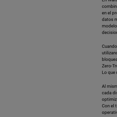
combina
en el p
datos m
modelos
decisio
Cuando 
utiliza
bloquea
Zero-Tr
Lo que 
Al mism
cada di
optimiz
Con el 
operati