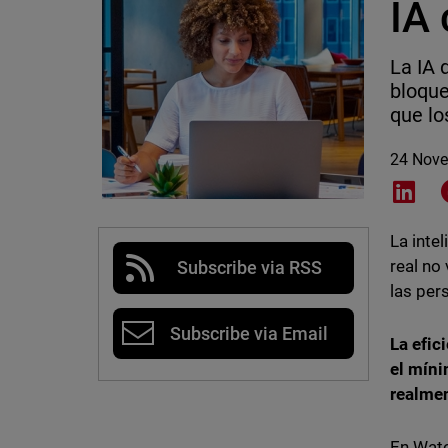
IA 
La IA 
bloque
que lo
24 Nov
Shar
La intel
real no
Subscribe via RSS
las per
Subscribe via Email
La efic
el míni
realmen
En Watc