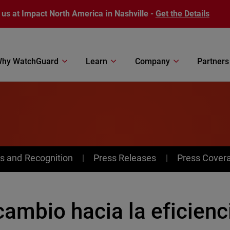
 us at Impact North America in Nashville -
Get the Details
hy WatchGuard
Learn
Company
Partners
s and Recognition
Press Releases
Press Cover
cambio hacia la eficienc