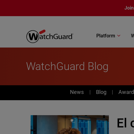
Skip to main content
Join
Platform
W
WatchGuard Blog
News
News
Blog
Award
El 