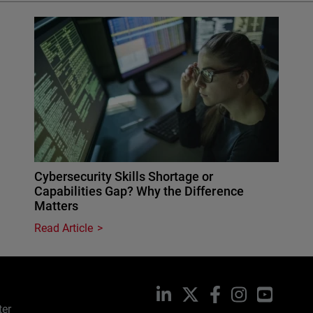
Cybersecurity Skills Shortage or
Capabilities Gap? Why the Difference
Matters
Read Article
LinkedIn
X
Facebook
Instagram
YouTub
ter