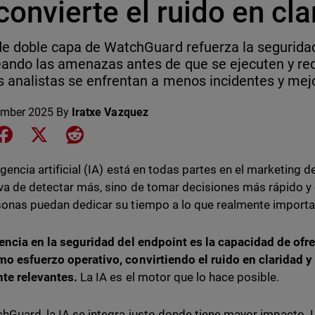
convierte el ruido en cl
de doble capa de WatchGuard refuerza la segurida
ando las amenazas antes de que se ejecuten y red
s analistas se enfrentan a menos incidentes y mejo
ember 2025
By
Iratxe Vazquez
e on LinkedIn
Share on Facebook
Share on X
Share on Reddit
igencia artificial (IA) está en todas partes en el marketing 
 va de detectar más, sino de tomar decisiones más rápido y
sonas puedan dedicar su tiempo a lo que realmente importa
iencia en la seguridad del endpoint es la capacidad de of
mo esfuerzo operativo, convirtiendo el ruido en claridad y 
te relevantes.
La IA es el motor que lo hace posible.
hGuard, la IA se integra justo donde tiene mayor impacto.