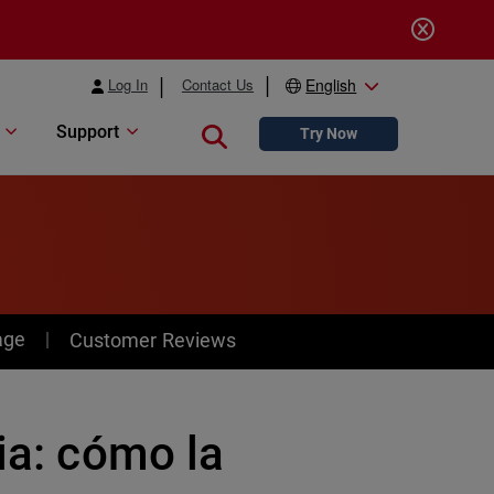
Log In
Contact Us
English
Support
Close search
Try Now
age
Customer Reviews
ia: cómo la