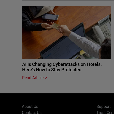
AI Is Changing Cyberattacks on Hotels:
Here's How to Stay Protected
Read Article
About Us
Support
Contact Us
Trust Cen