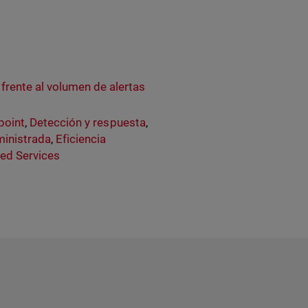
nt frente al volumen de alertas
point
,
Detección y respuesta
,
inistrada
,
Eficiencia
d Services