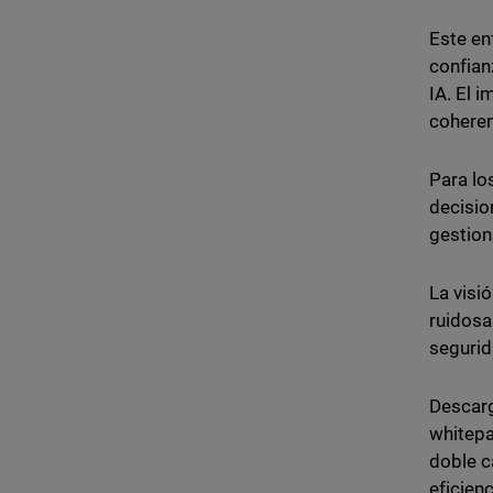
Este en
confian
IA. El 
coheren
Para lo
decisio
gestion
La visi
ruidosa.
segurid
Descar
whitep
doble c
eficien