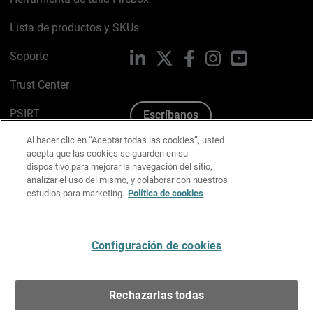
Lista de productos y SKUs
Soporte
LinkedIn
X
Facebook
Instagram
YouTube
Trust Center
PSIRT
Escríbanos
Al hacer clic en “Aceptar todas las cookies”, usted
Política de cookies
acepta que las cookies se guarden en su
dispositivo para mejorar la navegación del sitio,
Política de privacidad
analizar el uso del mismo, y colaborar con nuestros
estudios para marketing.
Política de cookies
Kit de medios y marca
Preferencias de correo
Configuración de cookies
Español
Rechazarlas todas