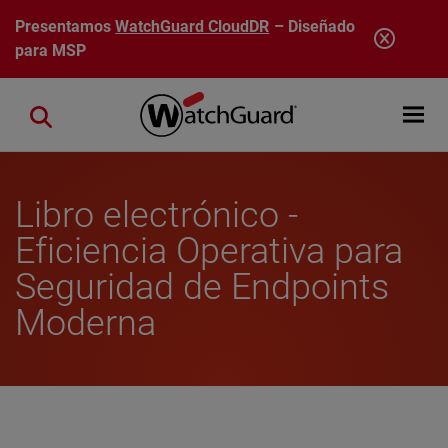
Pasar al contenido principal
Presentamos
WatchGuard CloudDR
– Diseñado
para MSP
Open mobi
Close search
Libro electrónico -
Eficiencia Operativa para
Seguridad de Endpoints
Moderna