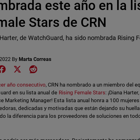
brada este año en la li
male Stars de CRN
Harter, de WatchGuard, ha sido nombrada Rising 
 2022
By
Marta Correas
e on LinkedIn
Share on Facebook
Share on X
Share on Reddit
cer año consecutivo
, CRN ha nombrado a un miembro del e
ard en su lista anual de
Rising Female Stars
: ¡Diana Harte
e Marketing Manager! Esta lista anual honra a 100 mujeres
doras, dedicadas y motivadas que están dejando su huella
o la diferencia para los proveedores de soluciones en todo