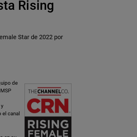
sta Rising
Female Star de 2022 por
quipo de
r, MSP
 y
 el canal