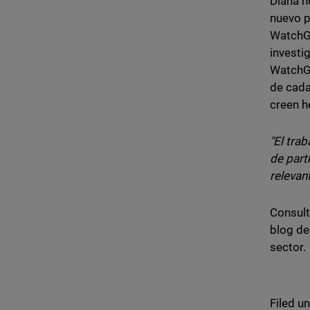
Diana n
nuevo 
WatchGu
investi
WatchGu
de cada
creen h
"El tra
de part
relevan
Consult
blog de
sector.
Filed u