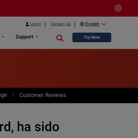
Log In
Contact Us
English
Support
Close search
Try Now
age
Customer Reviews
d, ha sido