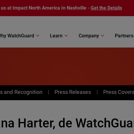
 us at Impact North America in Nashville -
Get the Details
hy WatchGuard
Learn
Company
Partners
s and Recognition
Press Releases
Press Cover
ana Harter, de WatchGuar