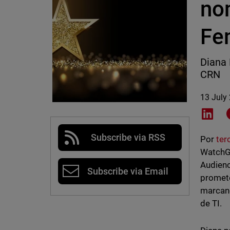
nom
Fe
Diana 
CRN
13 July
Shar
Subscribe via RSS
Por
ter
WatchGu
Audienc
Subscribe via Email
promete
marcand
de TI.