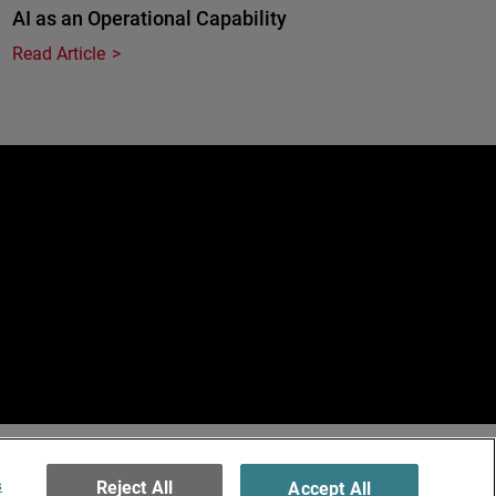
AI as an Operational Capability
Read Article
e
erved.
ormation
s
Reject All
Accept All