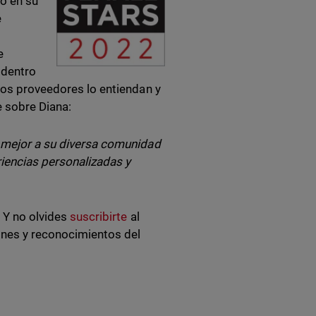
o en su
e
e
 dentro
 los proveedores lo entiendan y
e sobre Diana:
r mejor a su diversa comunidad
riencias personalizadas y
. Y no olvides
suscribirte
al
ones y reconocimientos del