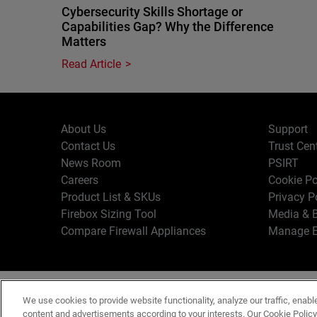
Cybersecurity Skills Shortage or
Capabilities Gap? Why the Difference
Matters
Read Article
About Us
Support
Contact Us
Trust Cen
News Room
PSIRT
Careers
Cookie Po
Product List & SKUs
Privacy P
Firebox Sizing Tool
Media & B
Compare Firewall Appliances
Manage E
Copyr
English
We use cookies to provide website functionality, analyze our traffic, enabl
Terms o
content and advertisements according to your interests. Our Cookie Polic