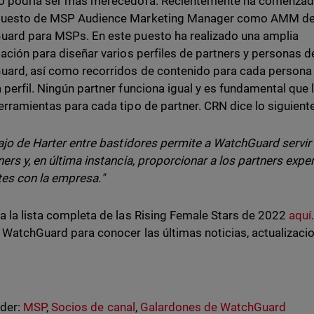
o podría ser más merecedora. Recientemente ha comenzad
puesto de MSP Audience Marketing Manager como AMM d
ard para MSPs. En este puesto ha realizado una amplia
gación para diseñar varios perfiles de partners y personas d
ard, así como recorridos de contenido para cada persona
 perfil. Ningún partner funciona igual y es fundamental que
erramientas para cada tipo de partner. CRN dice lo siguient
bajo de Harter entre bastidores permite a WatchGuard servi
ners y, en última instancia, proporcionar a los partners expe
tes con la empresa."
a la lista completa de las Rising Female Stars de 2022
aquí
 WatchGuard para conocer las últimas noticias, actualizaci
nder:
MSP
,
Socios de canal
,
Galardones de WatchGuard