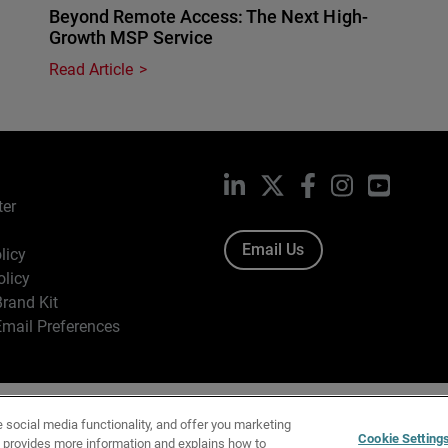
Beyond Remote Access: The Next High-
Growth MSP Service
Read Article
LinkedIn
X
Facebook
Instagram
YouTub
ter
Email Us
licy
olicy
rand Kit
mail Preferences
ight © 1996-2026 WatchGuard Technologies, Inc. All Rights Res
e social media functionality, and offer you marketing
f Use
|
California Collection Notice
|
Do Not Sell or Share My Personal Inf
Cookie Setting
y provides more information and explains how to