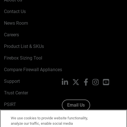
Contact Us
News Room
Careers
Product List & SKUs
Firebox Sizing Tool
Compare Firewall Appliances
Support
LinkedIn
X
Facebook
Instagram
YouTube
Trust Center
PSIRT
Email Us
Cookie Policy
We use cookies to provide website functionality,
analyze our traffic, enable social media