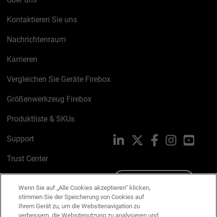
Kontaktieren Sie uns
Nachrichtenraum
Karrieren
Vergleichen Sie Geräte Firebox
Größenwerkzeug Firebox
Produktliste & SKUs
Support
LinkedIn
X
Facebook
Instagram
YouTu
Trust Center
PSIRT
Schreiben Sie uns
Wenn Sie auf „Alle Cookies akzeptieren“ klicken,
stimmen Sie der Speicherung von Cookies auf
Cookie-Richtlinie
Ihrem Gerät zu, um die Websitenavigation zu
verbessern, die Websitenutzung zu analysieren und