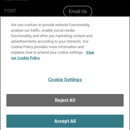
PSIRT
Email Us
Cookie Policy
We use cookies to provide website functionality,
analyze our traffic, enable social media
Privacy Policy
functionality, and offer you marketing content and
advertisements according to your interests. Our
Media & Brand Kit
Cookie Policy provides more information and
explains how to amend your cookie settings.
View
Manage Email Preferences
our Cookie Policy
Cookie Settings
English
Copyright © 1996-2026 WatchGuard Technologies, Inc. All
Reject All
Rights Reserved.
Terms of Use
|
California Collection Notice
|
Do Not Sell or Share My
Personal Information
Accept All