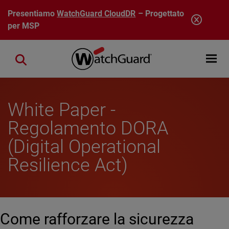
Salta al contenuto principale
Presentiamo
WatchGuard CloudDR
– Progettato
per MSP
Open mobi
Close search
White Paper -
Regolamento DORA
(Digital Operational
Resilience Act)
Come rafforzare la sicurezza