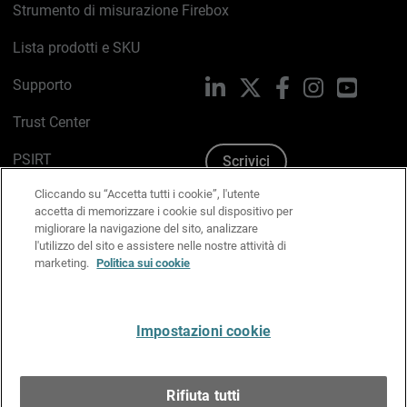
Strumento di misurazione Firebox
Lista prodotti e SKU
Supporto
LinkedIn
X
Facebook
Instagram
YouTub
Trust Center
PSIRT
Scrivici
Cliccando su “Accetta tutti i cookie”, l'utente
Politica sui cookie
accetta di memorizzare i cookie sul dispositivo per
migliorare la navigazione del sito, analizzare
Informativa sulla privacy
l'utilizzo del sito e assistere nelle nostre attività di
marketing.
Politica sui cookie
Kit Media & Brand
Gestisci le preferenze e-mail
Impostazioni cookie
Italiano
Rifiuta tutti