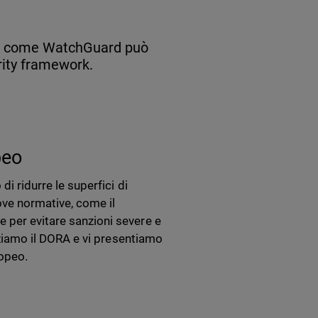
 su come WatchGuard può
urity framework.
peo
di ridurre le superfici di
ve normative, come il
 per evitare sanzioni severe e
izziamo il DORA e vi presentiamo
opeo.