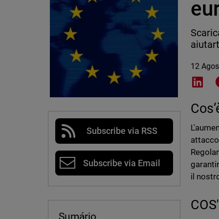
eu
Scaric
aiutar
12 Agos
Shar
Cos’
L'aument
Subscribe via RSS
attacco
Regolam
Subscribe via Email
garantir
il nost
COS
Sumário