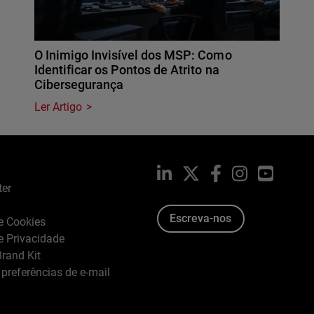
O Inimigo Invisível dos MSP: Como
Identificar os Pontos de Atrito na
Cibersegurança
Ler Artigo
LinkedIn
X
Facebook
Instagram
YouTub
ter
Escreva-nos
de Cookies
de Privacidade
rand Kit
 preferências de e-mail