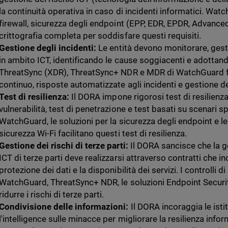
la continuità operativa in caso di incidenti informatici. Wa
firewall, sicurezza degli endpoint (EPP, EDR, EPDR, Advance
crittografia completa per soddisfare questi requisiti.
Gestione degli incidenti:
Le entità devono monitorare, gesti
in ambito ICT, identificando le cause soggiacenti e adottand
ThreatSync (XDR), ThreatSync+ NDR e MDR di WatchGuard 
continuo, risposte automatizzate agli incidenti e gestione dett
Test di resilienza:
Il DORA impone rigorosi test di resilienza,
vulnerabilità, test di penetrazione e test basati su scenari 
WatchGuard, le soluzioni per la sicurezza degli endpoint e le 
sicurezza Wi-Fi facilitano questi test di resilienza.
Gestione dei rischi di terze parti:
Il DORA sancisce che la ges
ICT di terze parti deve realizzarsi attraverso contratti che in
protezione dei dati e la disponibilità dei servizi. I controlli d
WatchGuard, ThreatSync+ NDR, le soluzioni Endpoint Securit
ridurre i rischi di terze parti.
Condivisione delle informazioni:
Il DORA incoraggia le istit
l'intelligence sulle minacce per migliorare la resilienza inform