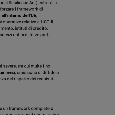
al Resilience Act) entrerà in
afforzare i framework di
 all'interno dell'UE
,
operative relative all'ICT. Il
mento, istituti di credito,
vizi critici di terze parti,
severe, tra cui multe fino
sei mesi
, emissione di diffide e
za del rispetto dei requisiti
ire un framework completo di
la comunicazione) per garantire