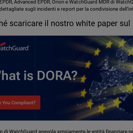
EPDR, Advanced EPDR, Orion e WatchGuard MDR di WatchGu
dettagliate sugli incidenti e report per la condivisione dell'i
hé scaricare il nostro white paper su
m di WatchGuard agevola ampiamente le entità finanziare nel