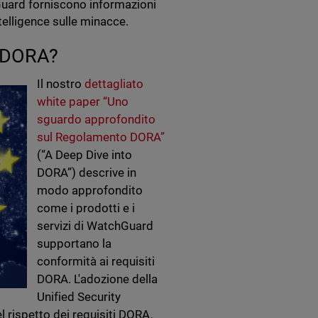
ard forniscono informazioni
ntelligence sulle minacce.
l DORA?
Il nostro
dettagliato
white paper “Uno
sguardo approfondito
sul Regolamento DORA”
(“A Deep Dive into
DORA”) descrive in
modo approfondito
come i prodotti e i
servizi di WatchGuard
supportano la
conformità ai requisiti
DORA. L'adozione della
Unified Security
 rispetto dei requisiti DORA,