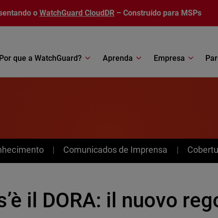
sentando o
WatchGuard CloudDR
– Construído para MSPs
Por que a WatchGuard?
Aprenda
Empresa
Par
nhecimento
Comunicados de Imprensa
Cobertu
’è il DORA: il nuovo re