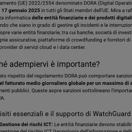
lamento (UE) 2022/2554 denominato DORA (Digital Operation
l
17 gennaio 2025
in tutti gli Stati membri dell'UE. Mira a r
za informatica
delle entità finanziarie e dei prodotti digitali
do che siano in grado di gestire gli incidenti e le interruzioni 
re varie entità finanziarie, tra cui banche, società di investi
e assicurative, piattaforme di crowdfunding e fornitori di ser
rovider di servizi cloud e i data center.
hé adempiervi è importante?
ato rispetto del regolamento DORA può comportare sanzioni 
el fatturato medio giornaliero globale per un massimo di 
menti pubblici. Queste aspre sanzioni sottolineano l'importan
RA.
uisiti essenziali e il supporto di WatchGuard
Gestione dei rischi ICT:
Le entità finanziarie devono stabil
gestione del rischio ICT (tecnologia dell'informazione e del