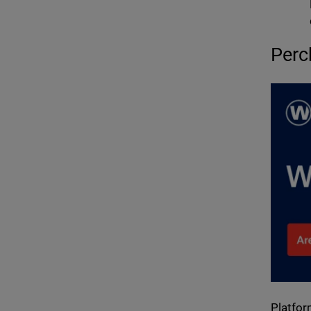
Perc
Platfor