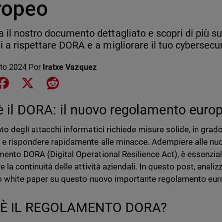
ropeo
a il nostro documento dettagliato e scopri di più
ti a rispettare DORA e a migliorare il tuo cybersec
to 2024
Por
Iratxe Vazquez
e on LinkedIn
Share on Facebook
Share on X
Share on Reddit
è il DORA: il nuovo regolamento euro
o degli attacchi informatici richiede misure solide, in grado 
 e rispondere rapidamente alle minacce. Adempiere alle nuo
ento DORA (Digital Operational Resilience Act), è essenziale
e la continuità delle attività aziendali. In questo post, anal
ro white paper su questo nuovo importante regolamento eur
'È IL REGOLAMENTO DORA?