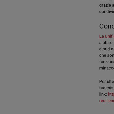
grazie 
condivis
Conc
La Unif
aiutare
cloud e
che son
funzion
minacce
Per ult
tue mis
link:
ht
resilie