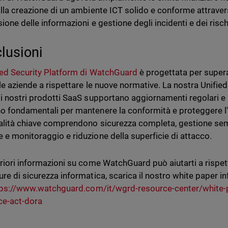
alla creazione di un ambiente ICT solido e conforme attravers
ione delle informazioni e gestione degli incidenti e dei rischi
lusioni
ied Security Platform di WatchGuard
è progettata per supera
 le aziende a rispettare le nuove normative. La nostra Unifie
 i nostri prodotti SaaS supportano aggiornamenti regolari e 
o fondamentali per mantenere la conformità e proteggere l'in
alità chiave comprendono sicurezza completa, gestione semp
 e monitoraggio e riduzione della superficie di attacco.
eriori informazioni su come WatchGuard può aiutarti a rispett
ure di sicurezza informatica, scarica il nostro white paper 
tps://www.watchguard.com/it/wgrd-resource-center/white-pa
nce-act-dora