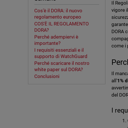
Il Rego
vigore i
Cos’è il DORA: il nuovo
regolamento europeo
sicurez
COS'È IL REGOLAMENTO
garanten
DORA?
DORA cop
Perché adempiervi è
compagni
importante?
come i p
I requisiti essenziali e il
supporto di WatchGuard
Perc
Perché scaricare il nostro
white paper sul DORA?
Il manc
Conclusioni
all'
1% d
avverti
del DO
I req