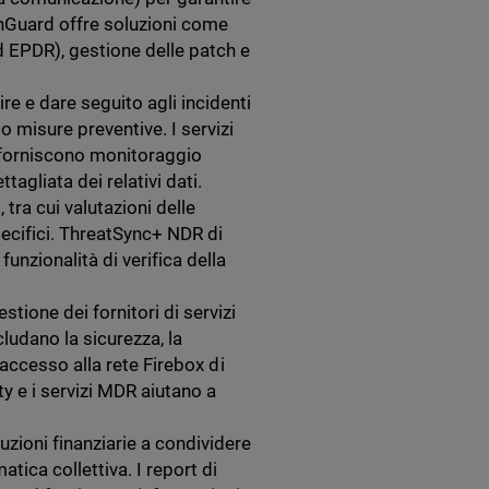
tchGuard offre soluzioni come
d EPDR), gestione delle patch e
re e dare seguito agli incidenti
o misure preventive. I servizi
forniscono monitoraggio
agliata dei relativi dati.
 tra cui valutazioni delle
specifici. ThreatSync+ NDR di
funzionalità di verifica della
tione dei fornitori di servizi
cludano la sicurezza, la
i accesso alla rete Firebox di
y e i servizi MDR aiutano a
uzioni finanziarie a condividere
atica collettiva. I report di