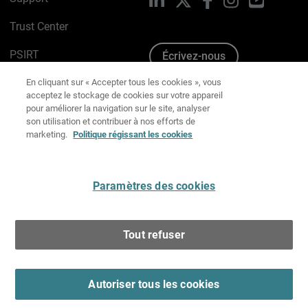
Trust Center
PSIRT
Écrivez-nous
En cliquant sur « Accepter tous les cookies », vous
Avis sur les cookies
acceptez le stockage de cookies sur votre appareil
pour améliorer la navigation sur le site, analyser
Politique de confidentialité
son utilisation et contribuer à nos efforts de
marketing.
Politique régissant les cookies
Charte Graphique
Préférences email
Paramètres des cookies
Français
Tout refuser
Copyright © 1996-2026 WatchGuard Technologies, Inc.
Tous droits réservés.
Terms of Use >
Autoriser tous les cookies