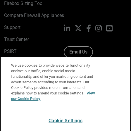
Firebox Sizing Tool
Compare Firewall Appliances
Support
LinkedIn
X
Facebook
Instagram
YouTube
Trust Center
PSIRT
Email Us
Cookie Policy
We use cookies to provide website functionality,
analyze our traffic, enable social media
Privacy Policy
functionality, and offer you marketing content and
advertisements according to your interests. Our
Media & Brand Kit
Cookie Policy provides more information and
explains how to amend your cookie settings.
View
Manage Email Preferences
our Cookie Policy
Cookie Settings
English