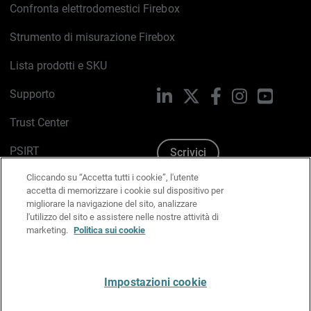
Confronta elettrodomestici Firebox
Strumento di misurazione Firebox
Lista prodotti e SKU
Supporto
LinkedIn
X
Facebook
Instagram
YouTub
Trust Center
PSIRT
Scrivici
Cliccando su “Accetta tutti i cookie”, l'utente
Politica sui cookie
accetta di memorizzare i cookie sul dispositivo per
migliorare la navigazione del sito, analizzare
Informativa sulla privacy
l'utilizzo del sito e assistere nelle nostre attività di
marketing.
Politica sui cookie
Kit Media & Brand
Gestisci le preferenze e-mail
Impostazioni cookie