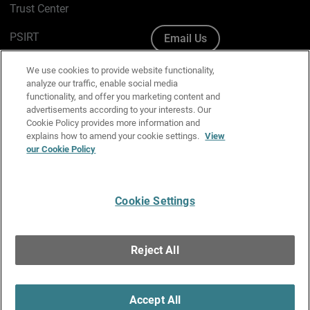
Trust Center
PSIRT
Email Us
Cookie Policy
We use cookies to provide website functionality,
analyze our traffic, enable social media
Privacy Policy
functionality, and offer you marketing content and
advertisements according to your interests. Our
Media & Brand Kit
Cookie Policy provides more information and
explains how to amend your cookie settings.
View
Manage Email Preferences
our Cookie Policy
Cookie Settings
English
Copyright © 1996-2026 WatchGuard Technologies, Inc. All
Reject All
Rights Reserved.
Terms of Use
|
California Collection Notice
|
Do Not Sell or Share My
Personal Information
Accept All