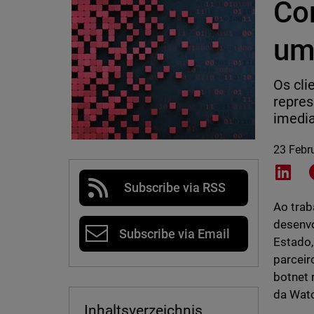
Co
um
Os cli
repres
imedia
23 Febr
Shar
Subscribe via RSS
Ao trab
desenvo
Subscribe via Email
Estado,
parceir
botnet 
da Wat
Inhaltsverzeichnis