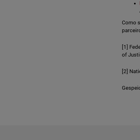
Como s
parceir
[1] Fed
of Just
[2] Nat
Gespeic