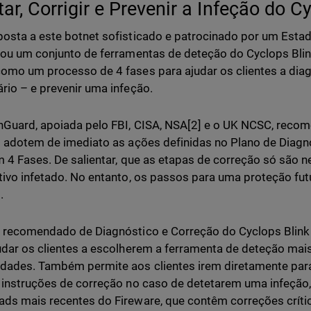
ar, Corrigir e Prevenir a Infeção do C
osta a este botnet sofisticado e patrocinado por um Esta
gou um conjunto de ferramentas de deteção do Cyclops Blink
omo um processo de 4 fases para ajudar os clientes a diagn
rio – e prevenir uma infeção.
Guard, apoiada pelo FBI, CISA, NSA[2] e o UK NCSC, reco
s adotem de imediato as ações definidas no Plano de Diag
m 4 Fases. De salientar, que as etapas de correção só são n
tivo infetado. No entanto, os passos para uma proteção fut
.
 recomendado de Diagnóstico e Correção do Cyclops Blink 
udar os clientes a escolherem a ferramenta de deteção ma
dades. Também permite aos clientes irem diretamente para
 instruções de correção no caso de detetarem uma infeção
ds mais recentes do Fireware, que contêm correções críti