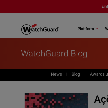
Direkt zum Inhalt
Ein
Plattform
W
WatchGuard Blog
News
News
Blog
Awards u
Aç