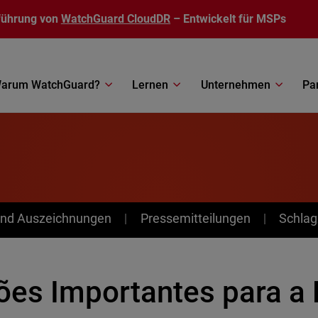
führung von
WatchGuard CloudDR
– Entwickelt für MSPs
arum WatchGuard?
Lernen
Unternehmen
Pa
nd Auszeichnungen
Pressemitteilungen
Schlag
ões Importantes para a 