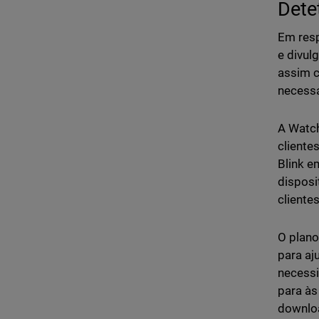
Detet
Em resp
e divul
assim c
necessá
A Watch
cliente
Blink e
disposi
clientes
O plano
para aj
necessi
para às
downloa