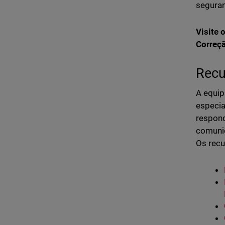
seguran
Visite 
Correçã
Recu
A equip
especia
respond
comunic
Os recu