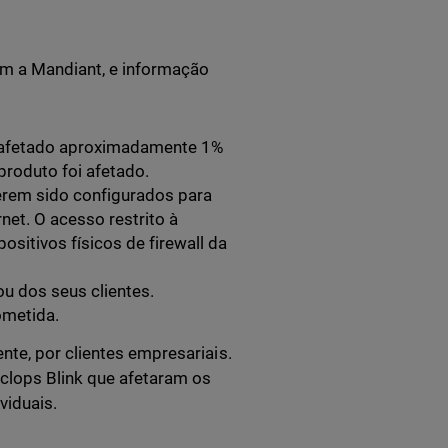
om a Mandiant, e informação
r afetado aproximadamente 1%
produto foi afetado.
verem sido configurados para
net. O acesso restrito à
sitivos físicos de firewall da
u dos seus clientes.
ometida.
nte, por clientes empresariais.
yclops Blink que afetaram os
iduais.