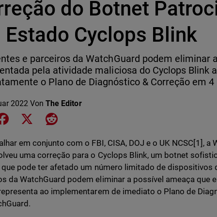
rreção do Botnet Patroc
 Estado Cyclops Blink
entes e parceiros da WatchGuard podem eliminar 
entada pela atividade maliciosa do Cyclops Blink 
tamente o Plano de Diagnóstico & Correção em 4
uar 2022
Von
The Editor
e on LinkedIn
Share on Facebook
Share on X
Share on Reddit
alhar em conjunto com o FBI, CISA, DOJ e o UK NCSC[1], a 
lveu uma correção para o Cyclops Blink, um botnet sofist
 que pode ter afetado um número limitado de dispositivos de
os da WatchGuard podem eliminar a possível ameaça que es
representa ao implementarem de imediato o Plano de Diag
chGuard.