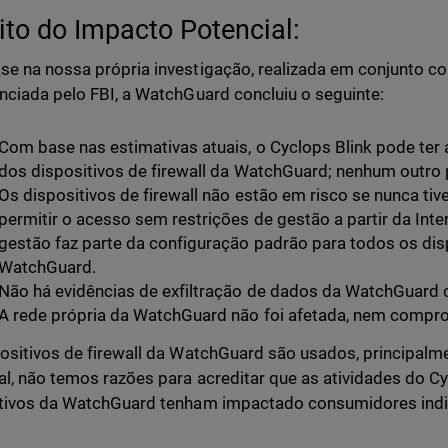
to do Impacto Potencial:
e na nossa própria investigação, realizada em conjunto c
nciada pelo FBI, a WatchGuard concluiu o seguinte:
Com base nas estimativas atuais, o Cyclops Blink pode te
dos dispositivos de firewall da WatchGuard; nenhum outro 
Os dispositivos de firewall não estão em risco se nunca ti
permitir o acesso sem restrições de gestão a partir da Inter
gestão faz parte da configuração padrão para todos os dispo
WatchGuard.
Não há evidências de exfiltração de dados da WatchGuard o
A rede própria da WatchGuard não foi afetada, nem compr
ositivos de firewall da WatchGuard são usados, principalme
l, não temos razões para acreditar que as atividades do C
tivos da WatchGuard tenham impactado consumidores indiv