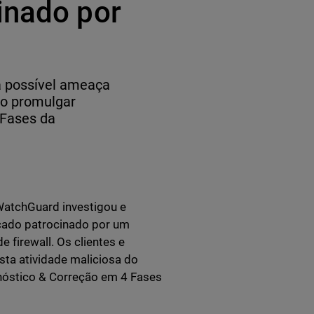
inado por
a possível ameaça
ao promulgar
 Fases da
WatchGuard investigou e
icado patrocinado por um
 firewall. Os clientes e
ta atividade maliciosa do
nóstico & Correção em 4 Fases