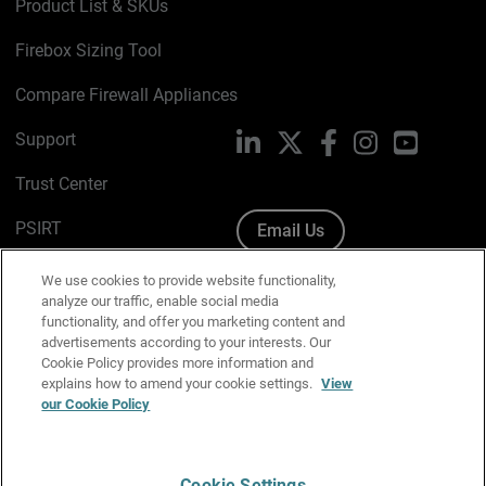
Product List & SKUs
Firebox Sizing Tool
Compare Firewall Appliances
Support
LinkedIn
X
Facebook
Instagram
YouTube
Trust Center
PSIRT
Email Us
Cookie Policy
We use cookies to provide website functionality,
analyze our traffic, enable social media
Privacy Policy
functionality, and offer you marketing content and
advertisements according to your interests. Our
Media & Brand Kit
Cookie Policy provides more information and
explains how to amend your cookie settings.
View
Manage Email Preferences
our Cookie Policy
Cookie Settings