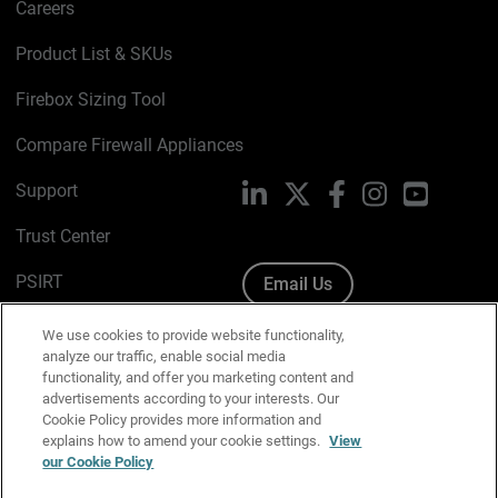
Careers
Product List & SKUs
Firebox Sizing Tool
Compare Firewall Appliances
Support
LinkedIn
X
Facebook
Instagram
YouTube
Trust Center
PSIRT
Email Us
Cookie Policy
We use cookies to provide website functionality,
analyze our traffic, enable social media
Privacy Policy
functionality, and offer you marketing content and
advertisements according to your interests. Our
Media & Brand Kit
Cookie Policy provides more information and
explains how to amend your cookie settings.
View
Manage Email Preferences
our Cookie Policy