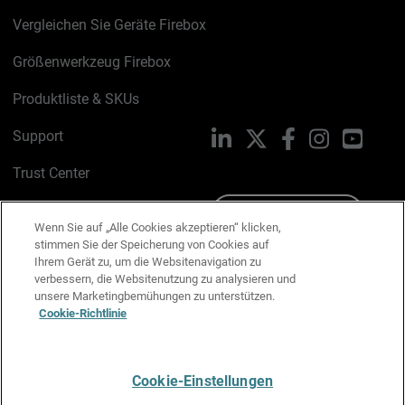
Vergleichen Sie Geräte Firebox
Größenwerkzeug Firebox
Produktliste & SKUs
Support
LinkedIn
X
Facebook
Instagram
YouTu
Trust Center
PSIRT
Schreiben Sie uns
Wenn Sie auf „Alle Cookies akzeptieren“ klicken,
stimmen Sie der Speicherung von Cookies auf
Cookie-Richtlinie
Ihrem Gerät zu, um die Websitenavigation zu
verbessern, die Websitenutzung zu analysieren und
Datenschutzrichtlinie
unsere Marketingbemühungen zu unterstützen.
Cookie-Richtlinie
Media & Brand Kit
E-Mail-Präferenzen verwalten
Cookie-Einstellungen