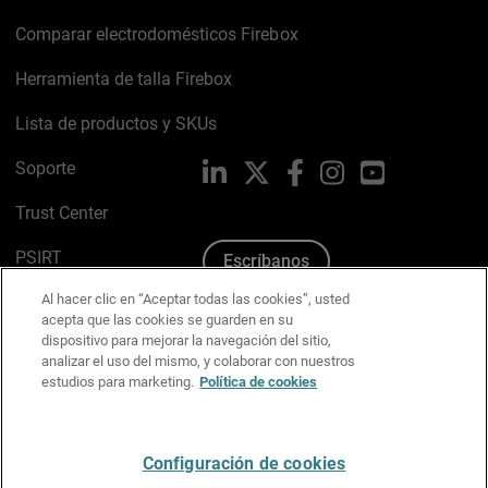
Comparar electrodomésticos Firebox
Herramienta de talla Firebox
Lista de productos y SKUs
Soporte
LinkedIn
X
Facebook
Instagram
YouTube
Trust Center
PSIRT
Escríbanos
Al hacer clic en “Aceptar todas las cookies”, usted
Política de cookies
acepta que las cookies se guarden en su
dispositivo para mejorar la navegación del sitio,
Política de privacidad
analizar el uso del mismo, y colaborar con nuestros
estudios para marketing.
Política de cookies
Kit de medios y marca
Preferencias de correo
Configuración de cookies