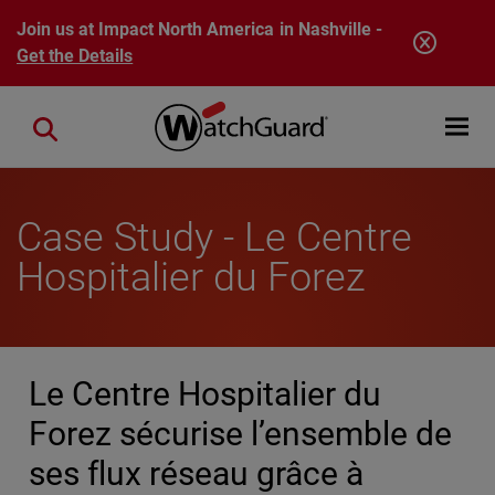
Skip to main content
Join us at Impact North America in Nashville -
Get the Details
Open mobi
Close search
Case Study - Le Centre
Hospitalier du Forez
Le Centre Hospitalier du
Forez sécurise l’ensemble de
ses flux réseau grâce à