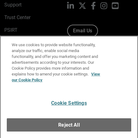
Support
LinkedIn
X
Facebook
Instagram
YouTube
Trust Center
PSIRT
Email Us
Cookie Policy
We use cookies to provide website functionality,
analyze our traffic, enable social media
Privacy Policy
functionality, and offer you marketing content and
advertisements according to your interests. Our
Media & Brand Kit
Cookie Policy provides more information and
explains how to amend your cookie settings.
View
Manage Email Preferences
our Cookie Policy
Cookie Settings
English
Copyright © 1996-2026 WatchGuard Technologies, Inc. All
Reject All
Rights Reserved.
Terms of Use
|
California Collection Notice
|
Do Not Sell or Share My