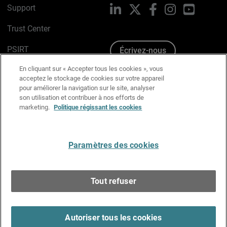
Support
LinkedIn
X
Facebook
Instagram
YouTube
Trust Center
PSIRT
Écrivez-nous
En cliquant sur « Accepter tous les cookies », vous
Avis sur les cookies
acceptez le stockage de cookies sur votre appareil
pour améliorer la navigation sur le site, analyser
Politique de confidentialité
son utilisation et contribuer à nos efforts de
marketing.
Politique régissant les cookies
Charte Graphique
Préférences email
Paramètres des cookies
Français
Tout refuser
Copyright © 1996-2026 WatchGuard Technologies, Inc.
Tous droits réservés.
Terms of Use >
Autoriser tous les cookies