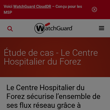
Aller au contenu principal
Voici
WatchGuard CloudDR
– Conçu pour les
MSP
Open mobi
Close search
Étude de cas - Le Centre
Hospitalier du Forez
Le Centre Hospitalier du
Forez sécurise l’ensemble de
ses flux réseau grâce à