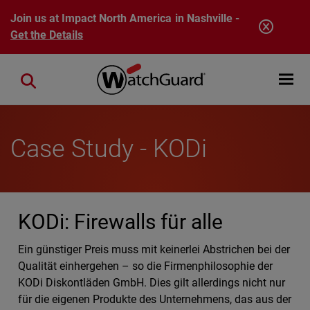
Skip to main content
Join us at Impact North America in Nashville -
Get the Details
Open mobi
Close search
Case Study - KODi
KODi: Firewalls für alle
Ein günstiger Preis muss mit keinerlei Abstrichen bei der
Qualität einhergehen – so die Firmenphilosophie der
KODi Diskontläden GmbH. Dies gilt allerdings nicht nur
für die eigenen Produkte des Unternehmens, das aus der