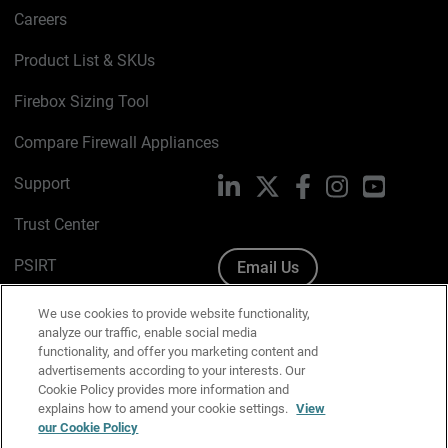
Careers
Product List & SKUs
Firebox Sizing Tool
Compare Firewall Appliances
Support
LinkedIn
X
Facebook
Instagram
YouTube
Trust Center
PSIRT
Email Us
Cookie Policy
We use cookies to provide website functionality,
analyze our traffic, enable social media
Privacy Policy
functionality, and offer you marketing content and
advertisements according to your interests. Our
Media & Brand Kit
Cookie Policy provides more information and
explains how to amend your cookie settings.
View
Manage Email Preferences
our Cookie Policy