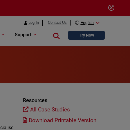
Log In
Contact Us
English
Support
Close search
Try Now
Resources
All Case Studies
Download Printable Version
cialisé