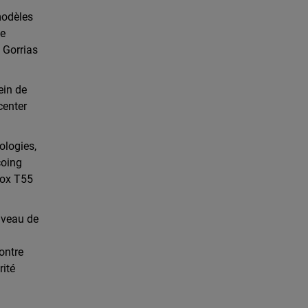
modèles
ne
e Gorrias
ein de
center
ologies,
coing
box T55
niveau de
s
contre
rité