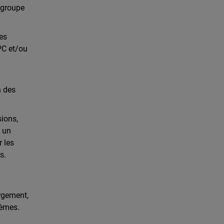
e groupe
les
PC et/ou
n des
sions,
à un
 les
s.
ergement,
blèmes.