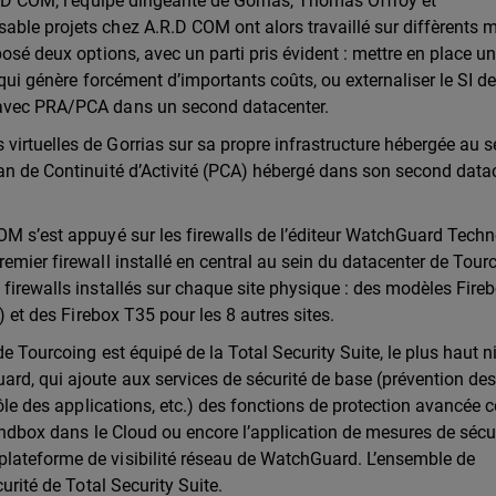
R.D COM, l’équipe dirigeante de Gorrias, Thomas Offroy et
able projets chez A.R.D COM ont alors travaillé sur diffèrents 
posé deux options, avec un parti pris évident : mettre en place u
 qui génère forcément d’importants coûts, ou externaliser le SI d
 avec PRA/PCA dans un second datacenter.
irtuelles de Gorrias sur sa propre infrastructure hébergée au s
lan de Continuité d’Activité (PCA) hébergé dans son second data
OM s’est appuyé sur les firewalls de l’éditeur WatchGuard Techn
emier firewall installé en central au sein du datacenter de Tour
 firewalls installés sur chaque site physique : des modèles Fire
) et des Firebox T35 pour les 8 autres sites.
de Tourcoing est équipé de la Total Security Suite,
le plus haut 
rd, qui ajoute aux services de sécurité de base (prévention de
rôle des applications, etc.) des fonctions de protection avancée 
sandbox dans le Cloud ou encore l’application de mesures de sécu
lateforme de visibilité réseau de WatchGuard.
L’ensemble de
curité de Total Security Suite.