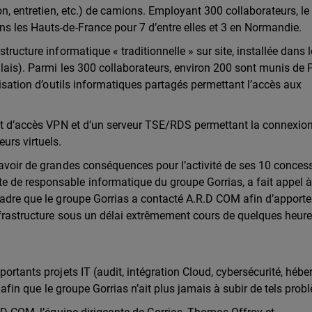
ion, entretien, etc.) de camions. Employant 300 collaborateurs, l
s les Hauts-de-France pour 7 d’entre elles et 3 en Normandie.
tructure informatique « traditionnelle » sur site, installée dans 
alais). Parmi les 300 collaborateurs, environ 200 sont munis de 
ilisation d’outils informatiques partagés permettant l’accès aux
sait d’accès VPN et d’un serveur TSE/RDS permettant la connexio
urs virtuels.
 avoir de grandes conséquences pour l’activité de ses 10 conces
 de responsable informatique du groupe Gorrias, a fait appel 
cadre que le groupe Gorrias a contacté A.R.D COM afin d’apporter
infrastructure sous un délai extrêmement cours de quelques heure
portants projets IT (audit, intégration Cloud, cybersécurité, héb
s afin que le groupe Gorrias n’ait plus jamais à subir de tels pro