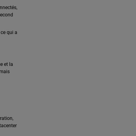
onnectés,
second
 ce qui a
e et la
rmais
ration,
atacenter