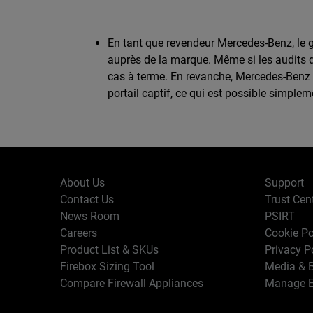
En tant que revendeur Mercedes-Benz, le gr
auprès de la marque. Même si les audits qual
cas à terme. En revanche, Mercedes-Benz 
portail captif, ce qui est possible simple
About Us
Support
Contact Us
Trust Cen
News Room
PSIRT
Careers
Cookie Po
Product List & SKUs
Privacy P
Firebox Sizing Tool
Media & B
Compare Firewall Appliances
Manage E