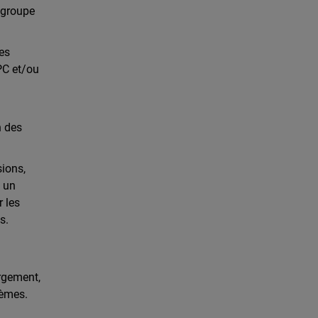
e groupe
les
PC et/ou
n des
sions,
à un
 les
s.
ergement,
blèmes.