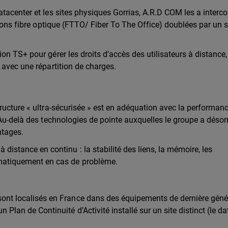
tacenter et les sites physiques Gorrias, A.R.D COM les a interc
isons fibre optique (FTTO/ Fiber To The Office)
doublées par un 
n TS+ pour gérer les droits d’accès des utilisateurs à distance,
 avec une répartition de charges.
ructure « ultra-sécurisée » est en adéquation avec la performanc
 Au-delà des technologies de pointe auxquelles le groupe a déso
ntages.
 à distance en continu
: la stabilité des liens, la mémoire, les
tomatiquement en cas de problème.
sont localisés en France dans des équipements de dernière géné
 Plan de Continuité d’Activité installé sur un site distinct (le d