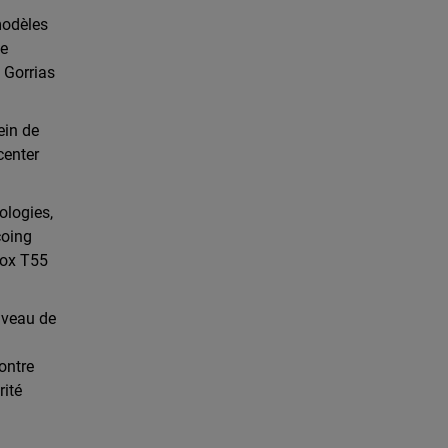
modèles
ne
e Gorrias
ein de
center
ologies,
coing
box T55
niveau de
s
contre
rité