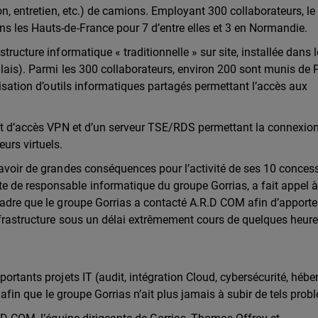
ion, entretien, etc.) de camions. Employant 300 collaborateurs, l
s les Hauts-de-France pour 7 d’entre elles et 3 en Normandie.
tructure informatique « traditionnelle » sur site, installée dans 
alais). Parmi les 300 collaborateurs, environ 200 sont munis de 
ilisation d’outils informatiques partagés permettant l’accès aux
sait d’accès VPN et d’un serveur TSE/RDS permettant la connexio
urs virtuels.
 avoir de grandes conséquences pour l’activité de ses 10 conces
 de responsable informatique du groupe Gorrias, a fait appel 
cadre que le groupe Gorrias a contacté A.R.D COM afin d’apporter
infrastructure sous un délai extrêmement cours de quelques heure
portants projets IT (audit, intégration Cloud, cybersécurité, héb
s afin que le groupe Gorrias n’ait plus jamais à subir de tels pro