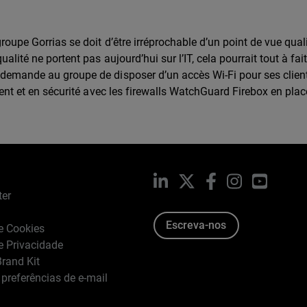
oupe Gorrias se doit d’être irréprochable d’un point de vue qual
ité ne portent pas aujourd’hui sur l’IT, cela pourrait tout à fait 
demande au groupe de disposer d’un accès Wi-Fi pour ses clien
ment et en sécurité avec les firewalls WatchGuard Firebox en plac
LinkedIn
X
Facebook
Instagram
YouTub
ter
Escreva-nos
de Cookies
de Privacidade
rand Kit
 preferências de e-mail