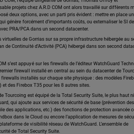
R.D COM, l’équipe dirigeante de Gorrias, Thomas Offroy et
able projets chez A.R.D COM ont alors travaillé sur diffèrents 
posé deux options, avec un parti pris évident : mettre en place u
 qui génère forcément d’importants coûts, ou externaliser le SI d
 avec PRA/PCA dans un second datacenter.
irtuelles de Gorrias sur sa propre infrastructure hébergée au s
lan de Continuité d’Activité (PCA) hébergé dans son second data
OM s’est appuyé sur les firewalls de l’éditeur WatchGuard Techn
emier firewall installé en central au sein du datacenter de Tour
 firewalls installés sur chaque site physique : des modèles Fire
) et des Firebox T35 pour les 8 autres sites.
de Tourcoing est équipé de la Total Security Suite,
le plus haut 
rd, qui ajoute aux services de sécurité de base (prévention de
rôle des applications, etc.) des fonctions de protection avancée 
sandbox dans le Cloud ou encore l’application de mesures de sécu
lateforme de visibilité réseau de WatchGuard.
L’ensemble de
curité de Total Security Suite.