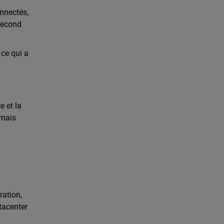
onnectés,
second
 ce qui a
e et la
rmais
ration,
atacenter