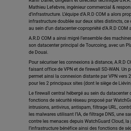
Rahif Daher, dirigeant et directeur technique d’A.
Mathieu Lefebvre, ingénieur commercial & respons
d’infrastructure. L’équipe d’A.R.D COM a alors pro
infrastructure doublée sur deux sites distincts, ce
au sein d’un datacenter-copropriété d’A.R.D COM
A.R.D COM a ainsi migré l’ensemble des machines v
son datacenter principal de Tourcoing, avec un P
de Douai.
Pour sécuriser les connexions à distance, A.R.D C
faisant office de VPN et de firewall SD-WAN. Un pr
permet ainsi la connexion distante par VPN vers 2
pour les 2 principaux sites (dont le siège de Liévin
Le firewall central hébergé au sein du datacenter 
fonctions de sécurité réseau proposé par WatchGua
intrusions, antivirus, antispam, filtrage URL, cont
les malwares utilisant l’IA, de filtrage DNS, une 
contre les menaces depuis WatchGuard Cloud, la p
l’infrastructure bénéfice ainsi des fonctions de sé