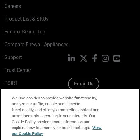
Careers
Product List & SKUs
Firebox Sizing Tool
Compare Firewall Appliances
Support
LinkedIn
X
Facebook
Instagram
YouTube
Trust Center
PSIRT
Email Us
Cookie Policy
We use cookies to provide website functionality,
analyze our traffic, enable social media
Privacy Policy
functionality, and offer you marketing content and
advertisements according to your interests. Our
Media & Brand Kit
Cookie Policy provides more information and
explains how to amend your cookie settings.
View
our Cookie Policy
Manage Email Preferences