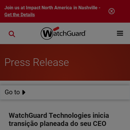
Skip to main content
Join us at Impact North America in Nashville -
Get the Details
Open mobi
Close search
Press Release
Go to
WatchGuard Technologies inicia
transição planeada do seu CEO