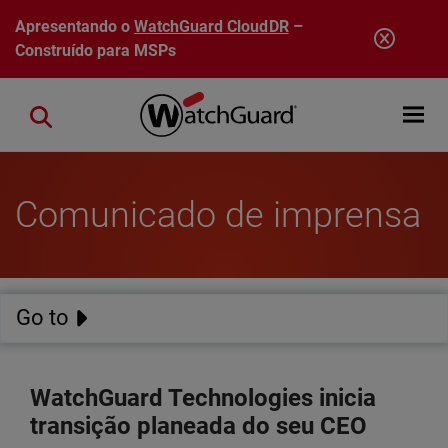
Pular para o conteúdo principal
Apresentando o
WatchGuard CloudDR
–
Construído para MSPs
Open mobi
Close search
Comunicado de imprensa
Go to
WatchGuard Technologies inicia
transição planeada do seu CEO