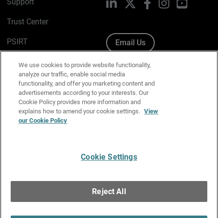
Support
LinkedIn
X
Facebook
Instagram
YouTube
Trust Center
PSIRT
Email Us
Cookie Policy
We use cookies to provide website functionality,
analyze our traffic, enable social media
Privacy Policy
functionality, and offer you marketing content and
advertisements according to your interests. Our
Media & Brand Kit
Cookie Policy provides more information and
explains how to amend your cookie settings.
View
Manage Email Preferences
our Cookie Policy
Cookie Settings
English
Copyright © 1996-2026 WatchGuard Technologies, Inc. All
Reject All
Rights Reserved.
Terms of Use
|
California Collection Notice
|
Do Not Sell or Share My